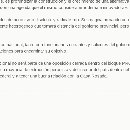
, es profundizar la construcción y el crecimiento de una alternativa 
a, con una agenda que el mismo considera «moderna e innovadora».
dades de peronismo disidente y radicalismo. Se imagina armando una
frente heterogéneo que tomará distancia del gobierno provincial, pero
.
ico nacional, tanto con funcionarios entrantes y salientes del gobier
laciones para encaminar su objetivo.
ional no será parte de una oposición cerrada dentro del bloque PRO
u mayoría de extracción peronista y del interior del país dentro del
ederal y a tener una buena relación con la Casa Rosada.