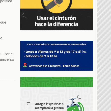
política
 que
no
. Por el
 universo