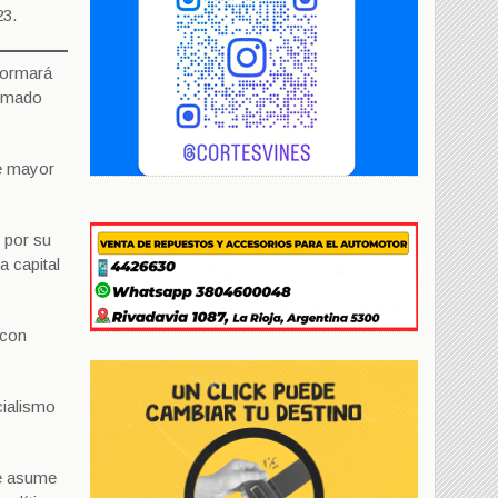
23.
formará
armado
me mayor
s por su
a capital
 con
cialismo
ue asume