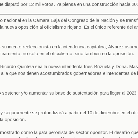
ue disputó por 12 mil votos. Ya piensa en una construcción hacia 20
do nacional en la Cámara Baja del Congreso de la Nación y se trans
a nueva oposición al oficialismo riojano. Es el único referente del 
 su intento reeleccionista en la intendencia capitalina, Álvarez asu
eamiento, no sólo en el oficialismo, sino también en la oposición.
a Ricardo Quintela sea la nueva intendenta Inés Brizuela y Doria. Má
 a la que nos tienen acostumbrados gobernadores e intendentes de l
o sostener y/o aumentar su base de sustentación para llegar al 2023
y seguramente se profundizará a partir del 10 de diciembre en el ofi
la oposición.
ostrado como la pata peronista del sector opositor. El desafío q