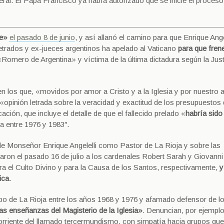
eral. El Papa Francisco ya había autorizado que se inicie el proceso
fe»
el pasado 8 de junio
, y así allanó el camino para que Enrique Ange
etrados y ex-jueces argentinos ha apelado al Vaticano
para que frene
 «Romero de Argentina» y víctima de la última dictadura según la Just
n los que, «movidos por amor a Cristo y a la Iglesia y por nuestro 
opinión letrada sobre la veracidad y exactitud de los presupuestos
ción, que incluye el detalle de que el fallecido prelado «
habría sido
a entre 1976 y 1983″.
de Monseñor Enrique Angelelli como Pastor de La Rioja y sobre las
viaron el pasado 16 de julio a los cardenales Robert Sarah y Giovann
ra el Culto Divino y para la Causa de los Santos, respectivamente,
y
ica
.
bispo de La Rioja entre los años 1968 y 1976 y afamado defensor de l
as enseñanzas del Magisterio de la Iglesia»
. Denuncian, por ejemplo
orriente del llamado tercermundismo, con simpatía hacia grupos guer