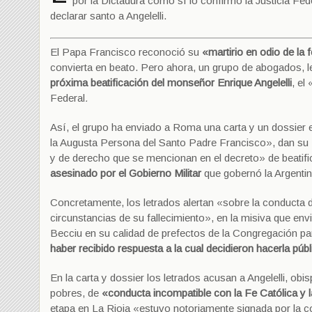
por la Dictadura como sí lo confirmó la Justicia Fed
declarar santo a Angelelli.
El Papa Francisco reconoció su
«martirio en odio de la 
convierta en beato. Pero ahora, un grupo de abogados, l
próxima beatificación del monseñor Enrique Angelelli
, el
Federal
.
Así, el grupo ha enviado a Roma una carta y un dossier e
la Augusta Persona del Santo Padre Francisco», dan su «
y de derecho que se mencionan en el decreto» de beatifica
asesinado por el Gobierno Militar
que gobernó la Argentin
Concretamente, los letrados alertan «sobre la conducta 
circunstancias de su fallecimiento», en la misiva que en
Becciu en su calidad de prefectos de la Congregación pa
haber recibido respuesta a la cual decidieron hacerla públ
En la carta y dossier los letrados acusan a Angelelli, o
pobres, de
«conducta incompatible con la Fe Católica y l
etapa en La Rioja «estuvo notoriamente signada por la c