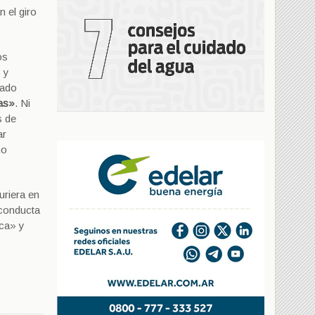
 el giro
os
s y
tado
ias»
. Ni
s de
ar
mo
uriera en
 conducta
ica» y