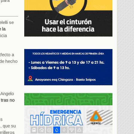
 para
lelli se
 la
icia
afecto a
 de hecho
i Angelo
 tras no
os
, que su
rilleros