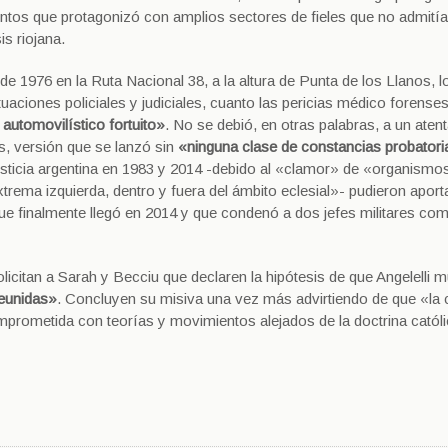
os que protagonizó con amplios sectores de fieles que no admitían
is riojana.
 de 1976 en la Ruta Nacional 38, a la altura de Punta de los Llanos, l
tuaciones policiales y judiciales, cuanto las pericias médico forense
 automovilístico fortuito»
. No se debió, en otras palabras, a un aten
s, versión que se lanzó sin
«ninguna clase de constancias probator
 justicia argentina en 1983 y 2014 -debido al «clamor» de «organismo
rema izquierda, dentro y fuera del ámbito eclesial»- pudieron aport
que finalmente llegó en 2014 y que condenó a dos jefes militares co
licitan a Sarah y Becciu que declaren la hipótesis de que Angelelli m
reunidas»
. Concluyen su misiva una vez más advirtiendo de que «la
mprometida con teorías y movimientos alejados de la doctrina catól