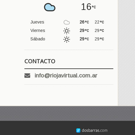
16
Jueves
26
22
Viernes
29
29
Sábado
29
29
CONTACTO
info@riojavirtual.com.ar