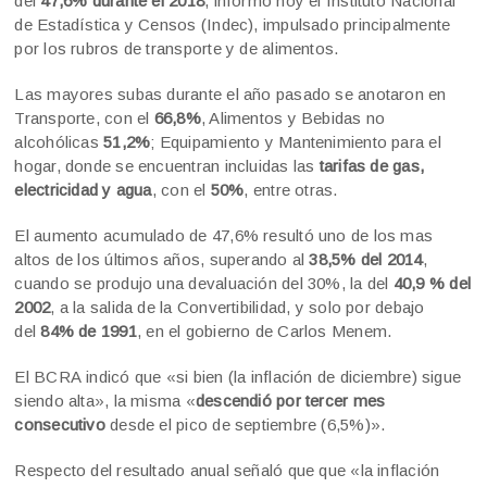
del
47,6% durante el 2018
, informó hoy el Instituto Nacional
de Estadística y Censos (Indec), impulsado principalmente
por los rubros de transporte y de alimentos.
Las mayores subas durante el año pasado se anotaron en
Transporte, con el
66,8%
, Alimentos y Bebidas no
alcohólicas
51,2%
; Equipamiento y Mantenimiento para el
hogar, donde se encuentran incluidas las
tarifas de gas,
electricidad y agua
, con el
50%
, entre otras.
El aumento acumulado de 47,6% resultó uno de los mas
altos de los últimos años, superando al
38,5% del 2014
,
cuando se produjo una devaluación del 30%, la del
40,9 % del
2002
, a la salida de la Convertibilidad, y solo por debajo
del
84% de 1991
, en el gobierno de Carlos Menem.
El BCRA indicó que «si bien (la inflación de diciembre) sigue
siendo alta», la misma «
descendió por tercer mes
consecutivo
desde el pico de septiembre (6,5%)».
Respecto del resultado anual señaló que que «la inflación