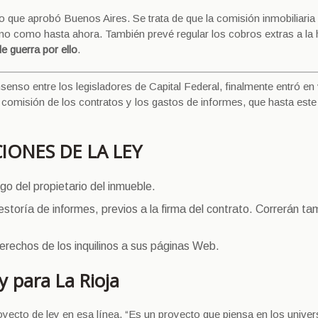
lo que aprobó Buenos Aires. Se trata de que la comisión inmobiliaria
uilino como hasta ahora. También prevé regular los cobros extras a la
de guerra por ello
.
enso entre los legisladores de Capital Federal, finalmente entró en 
comisión de los contratos y los gastos de informes, que hasta este
IONES DE LA LEY
go del propietario del inmueble.
estoría de informes, previos a la firma del contrato. Correrán ta
derechos de los inquilinos a sus páginas Web.
y para La Rioja
ecto de ley en esa línea. “Es un proyecto que piensa en los univers