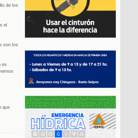
llo de los
s el
os son los
n es
tenemos
n que