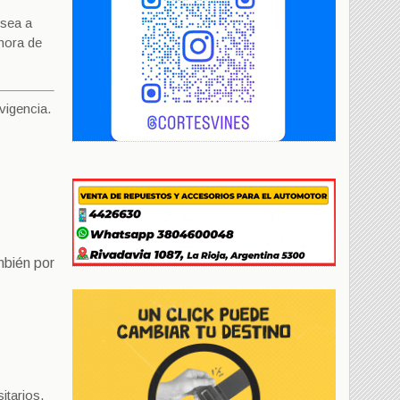
 sea a
 hora de
vigencia.
mbién por
itarios,