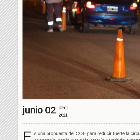
junio 02
07:02
2021
E
s una propuesta del COE para reducir fuerte la circ