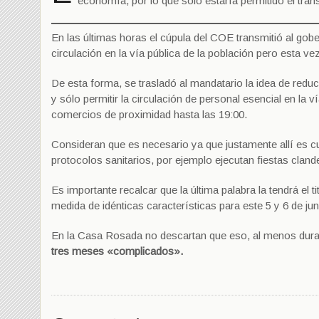
economía, por lo que sólo estaría permitido el tráns
En las últimas horas el cúpula del COE transmitió al gob
circulación en la vía pública de la población pero esta
De esta forma, se trasladó al mandatario la idea de redu
y sólo permitir la circulación de personal esencial en la
comercios de proximidad hasta las 19:00.
Consideran que es necesario ya que justamente allí es cu
protocolos sanitarios, por ejemplo ejecutan fiestas cland
Es importante recalcar que la última palabra la tendrá el 
medida de idénticas características para este 5 y 6 de jun
En la Casa Rosada no descartan que eso, al menos duran
tres meses «complicados».