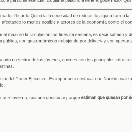
ito a personal esencial. La última palabra la tiene el gobernador Quin
ernador Ricardo Quintela la necesidad de reducir de alguna forma la
 vez afectando lo menos posible a actores de la economía como el co
cir al máximo la circulación los fines de semana, es decir sábado y 
 vía pública, con gastronómicos trabajando por delivery y con apertura
ando un sector de los jóvenes, quienes son los principales infracto
estinas.
titular del Poder Ejecutivo. Es importante destacar que Nación analiz
io.
te el invierno, sea una constante porque
estiman que quedan por d