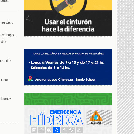
tela.
mercio.
domingo,
 de
res de
a una
elante