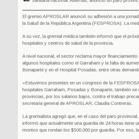
sanitaria nacional. Además, anunció un paro provinci
El gremio APROSLAR anunció su adhesión a una jornada n
la Salud de la República Argentina (FESPROSA). La medid
A su vez, la gremial médica también informó que el próxi
hospitales y centros de salud de la provincia.
A nivel nacional, el sector reclama mayor financiamiento
algunos hospitales como el Garraham y la falta de aumento
Bonaparte y en el Hospital Posadas, entre otras demand
«Estuvimos presentes en un congreso de la FESPROSA y a
hospitales Garraham, Posadas y Bonaparte, también se re
provincias, por los salarios bajos, contra el trabajo preca
secretaria general de APROSLAR, Claudia Contreras.
La gremialista agregó que, en el caso del paro provincial,
informó que actualmente una guardia de 24 horas tiene u
montos que rondan los $500.000 por guardia. Por eso, l