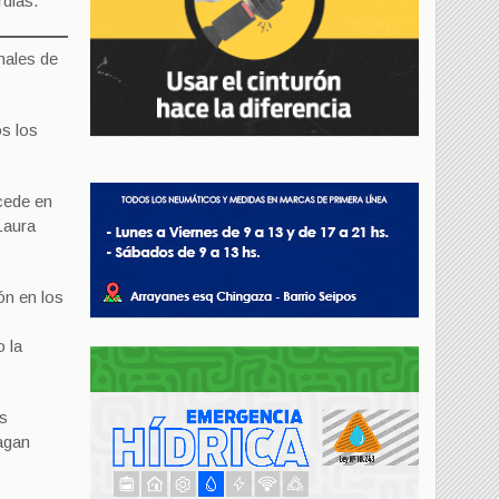
rdias.
nales de
os los
ucede en
Laura
ón en los
o la
as
agan