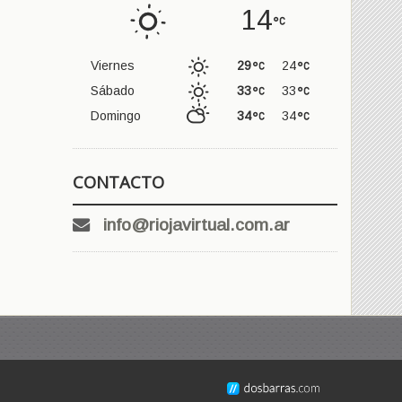
14
Viernes
29
24
Sábado
33
33
Domingo
34
34
CONTACTO
info@riojavirtual.com.ar