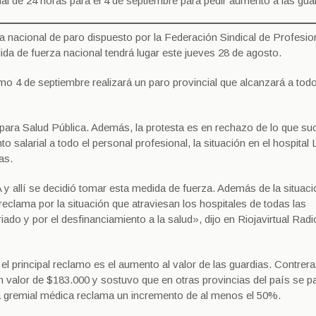
al de 24 horas para el 4 de septiembre para pedir aumento a las gua
acional de paro dispuesto por la Federación Sindical de Profesio
a de fuerza nacional tendrá lugar este jueves 28 de agosto.
mo 4 de septiembre realizará un paro provincial que alcanzará a tod
 para Salud Pública. Además, la protesta es en rechazo de lo que s
 salarial a todo el personal profesional, la situación en el hospital 
as.
llí se decidió tomar esta medida de fuerza. Además de la situaci
clama por la situación que atraviesan los hospitales de todas las
riado y por el desfinanciamiento a la salud», dijo en Riojavirtual Radi
 el principal reclamo es el aumento al valor de las guardias. Contrer
n valor de $183.000 y sostuvo que en otras provincias del país se p
a gremial médica reclama un incremento de al menos el 50%.