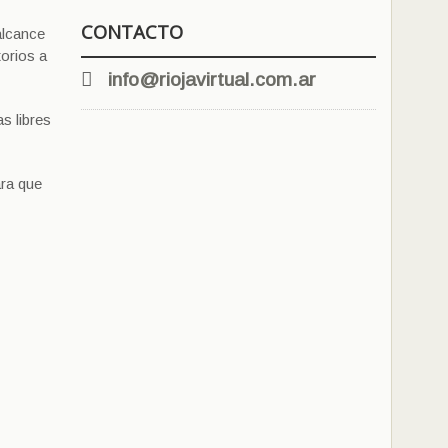
CONTACTO
alcance
torios a
info@riojavirtual.com.ar
s libres
ara que