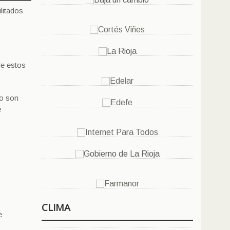
litados
de estos
no son
e
CLIMA
e