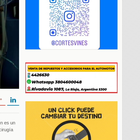
ón es un
cirugía