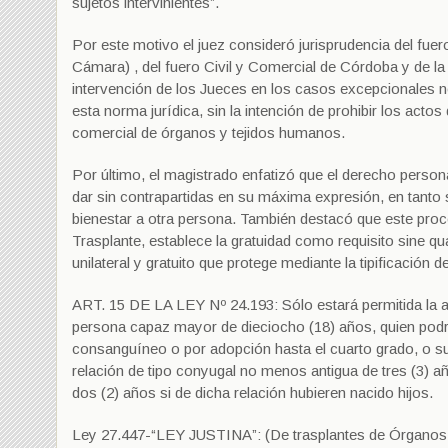
sujetos intervinientes”.
Por este motivo el juez consideró jurisprudencia del fuer
Cámara) , del fuero Civil y Comercial de Córdoba y de la
intervención de los Jueces en los casos excepcionales no
esta norma jurídica, sin la intención de prohibir los acto
comercial de órganos y tejidos humanos.
Por último, el magistrado enfatizó que el derecho person
dar sin contrapartidas en su máxima expresión, en tanto s
bienestar a otra persona. También destacó que este proc
Trasplante, establece la gratuidad como requisito sine qu
unilateral y gratuito que protege mediante la tipificación de
ART. 15 DE LA LEY Nº 24.193: Sólo estará permitida la ab
persona capaz mayor de dieciocho (18) años, quien podrá
consanguíneo o por adopción hasta el cuarto grado, o s
relación de tipo conyugal no menos antigua de tres (3) añ
dos (2) años si de dicha relación hubieren nacido hijos.
Ley 27.447-“LEY JUSTINA”: (De trasplantes de Órganos, Te