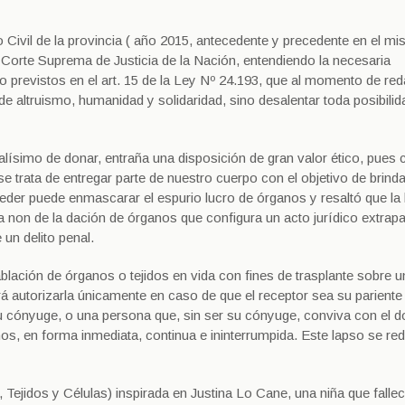
o Civil de la provincia ( año 2015, antecedente y precedente en el m
 Corte Suprema de Justicia de la Nación, entendiendo la necesaria
 previstos en el art. 15 de la Ley Nº 24.193, que al momento de red
s de altruismo, humanidad y solidaridad, sino desalentar toda posibilid
alísimo de donar, entraña una disposición de gran valor ético, pues 
e trata de entregar parte de nuestro cuerpo con el objetivo de brinda
eder puede enmascarar el espurio lucro de órganos y resaltó que la 
a non de la dación de órganos que configura un acto jurídico extrapa
 un delito penal.
lación de órganos o tejidos en vida con fines de trasplante sobre u
 autorizarla únicamente en caso de que el receptor sea su pariente
u cónyuge, o una persona que, sin ser su cónyuge, conviva con el d
os, en forma inmediata, continua e ininterrumpida. Este lapso se red
jidos y Células) inspirada en Justina Lo Cane, una niña que falleci