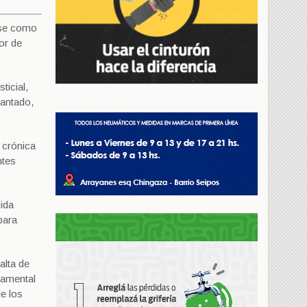
rse como
or de
ticial,
lantado,
 crónica
ntes
bida
para
alta de
damental
de los