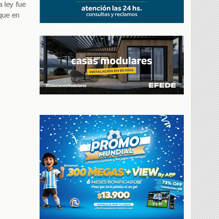
 ley fue
que en