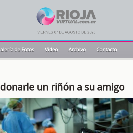
viernes 07 de agosto de 2026
alería de Fotos
Video
Archivo
Contacto
 donarle un riñón a su amigo