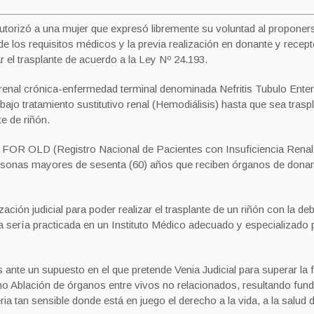
autorizó a una mujer que expresó libremente su voluntad al propone
 los requisitos médicos y la previa realización en donante y recept
 el trasplante de acuerdo a la Ley Nº 24.193.
renal crónica-enfermedad terminal denominada Nefritis Tubulo Enters
ajo tratamiento sustitutivo renal (Hemodiálisis) hasta que sea trasp
e de riñón.
D FOR OLD (Registro Nacional de Pacientes con Insuficiencia Renal
ersonas mayores de sesenta (60) años que reciben órganos de dona
ación judicial para poder realizar el trasplante de un riñón con la de
ía sería practicada en un Instituto Médico adecuado y especializado 
ante un supuesto en el que pretende Venia Judicial para superar la f
mo Ablación de órganos entre vivos no relacionados, resultando fun
ria tan sensible donde está en juego el derecho a la vida, a la salud 