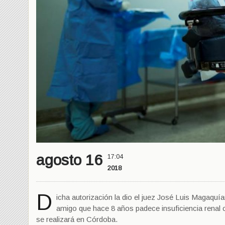
agosto 16
17:04
2018
D
icha autorización la dio el juez José Luis Magaquían
amigo que hace 8 años padece insuficiencia renal cr
se realizará en Córdoba.