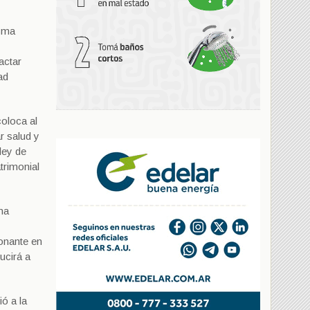
isma
actar
ad
coloca al
r salud y
ley de
trimonial
na
onante en
ucirá a
ó a la