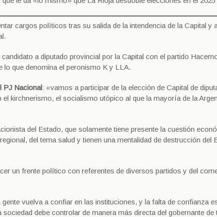
jo que le da «lo mismo» que La Rioja desdoble elecciones en el 2025 
tar cargos políticos tras su salida de la intendencia de la Capital y 
l.
á candidato a diputado provincial por la Capital con el partido Hacem
s de lo que denomina el peronismo K y LLA.
el PJ Nacional
: «vamos a participar de la elección de Capital de dipu
el kirchnerismo, el socialismo utópico al que la mayoría de la Argen
ionista del Estado, que solamente tiene presente la cuestión econ
regional, del tema salud y tienen una mentalidad de destrucción del 
er un frente político con referentes de diversos partidos y del com
ente vuelva a confiar en las instituciones, y la falta de confianza e
a sociedad debe controlar de manera más directa del gobernante de 