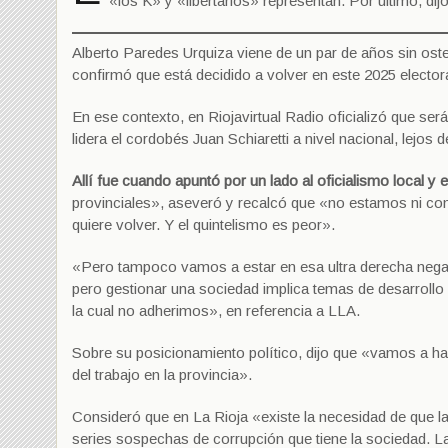
«los K» y «libertarios» representan. Por último, di
Alberto Paredes Urquiza viene de un par de años sin osten
confirmó que está decidido a volver en este 2025 electora
En ese contexto, en Riojavirtual Radio oficializó que ser
lidera el cordobés Juan Schiaretti a nivel nacional, lejo
Allí fue cuando apuntó por un lado al oficialismo local y 
provinciales», aseveró y recalcó que «no estamos ni con 
quiere volver. Y el quintelismo es peor».
«Pero tampoco vamos a estar en esa ultra derecha negac
pero gestionar una sociedad implica temas de desarrollo 
la cual no adherimos», en referencia a LLA.
Sobre su posicionamiento político, dijo que «vamos a hac
del trabajo en la provincia».
Consideró que en La Rioja «existe la necesidad de que la g
series sospechas de corrupción que tiene la sociedad. L