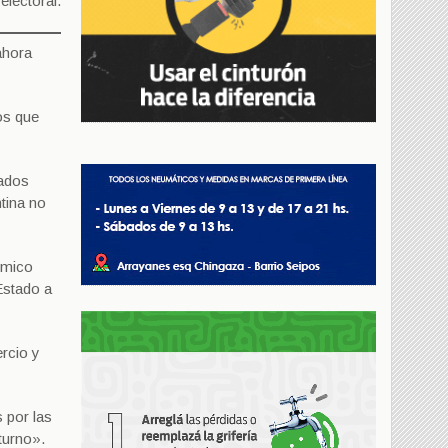
electoral.
ahora
os que
tados
tina no
ómico
Estado a
ercio y
s por las
turno».