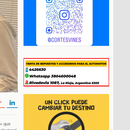
s» que