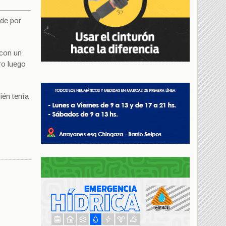
ede por
 con un
ro luego
ién tenía