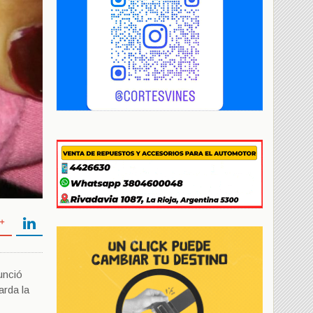
unció
arda la