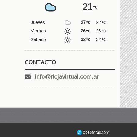
21
Jueves
27
22
Viernes
26
26
Sábado
32
32
CONTACTO
info@riojavirtual.com.ar