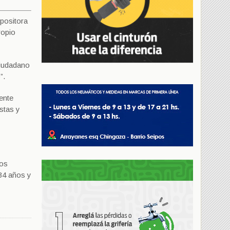
opositora
ropio
ciudadano
”.
ente
stas y
nos
34 años y