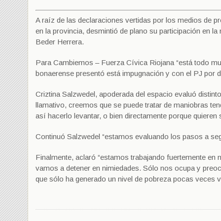
A raíz de las declaraciones vertidas por los medios de pr
en la provincia, desmintió de plano su participación en 
Beder Herrera.
Para Cambiemos – Fuerza Cívica Riojana “está todo muy
bonaerense presentó está impugnación y con el PJ por 
Criztina Salzwedel, apoderada del espacio evaluó distint
llamativo, creemos que se puede tratar de maniobras ten
así hacerlo levantar, o bien directamente porque quiere
Continuó Salzwedel “estamos evaluando los pasos a segui
Finalmente, aclaró “estamos trabajando fuertemente en n
vamos a detener en nimiedades. Sólo nos ocupa y preocu
que sólo ha generado un nivel de pobreza pocas veces vist