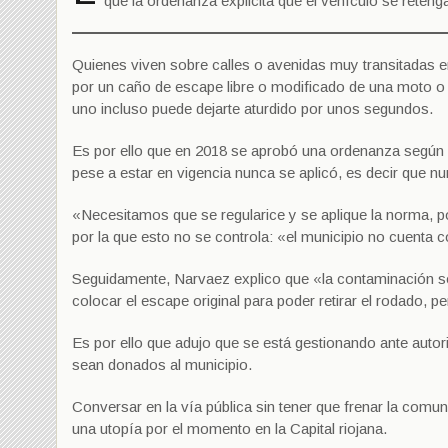
que la ordenanza explicita que el vehículo se reteng
Quienes viven sobre calles o avenidas muy transitadas e
por un caño de escape libre o modificado de una moto o u
uno incluso puede dejarte aturdido por unos segundos.
Es por ello que en 2018 se aprobó una ordenanza según i
pese a estar en vigencia nunca se aplicó, es decir que nu
«Necesitamos que se regularice y se aplique la norma, porq
por la que esto no se controla: «el municipio no cuenta 
Seguidamente, Narvaez explico que «la contaminación son
colocar el escape original para poder retirar el rodado, pe
Es por ello que adujo que se está gestionando ante auto
sean donados al municipio.
Conversar en la vía pública sin tener que frenar la comu
una utopía por el momento en la Capital riojana.