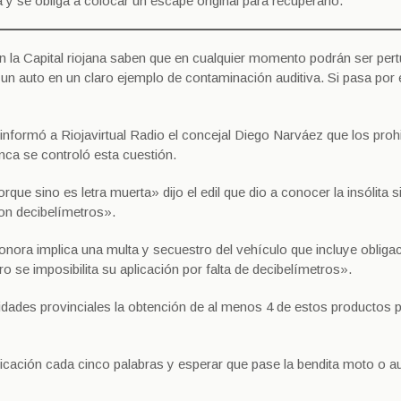
a y se obliga a colocar un escape original para recuperarlo.
n la Capital riojana saben que en cualquier momento podrán ser per
n auto en un claro ejemplo de contaminación auditiva. Si pasa por e
nformó a Riojavirtual Radio el concejal Diego Narváez que los proh
nca se controló esta cuestión.
ue sino es letra muerta» dijo el edil que dio a conocer la insólita s
con decibelímetros».
ora implica una multa y secuestro del vehículo que incluye obliga
ro se imposibilita su aplicación por falta de decibelímetros».
ridades provinciales la obtención de al menos 4 de estos productos 
nicación cada cinco palabras y esperar que pase la bendita moto o a