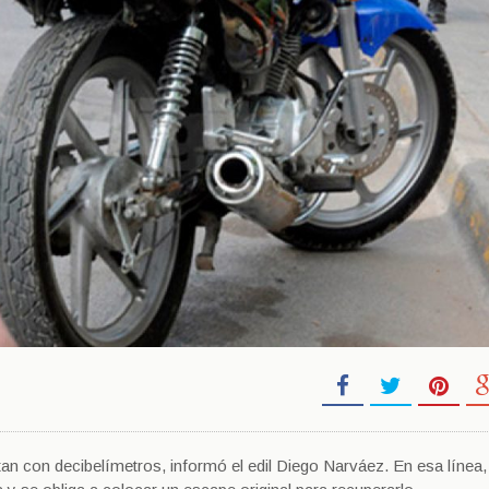
an con decibelímetros, informó el edil Diego Narváez. En esa línea,