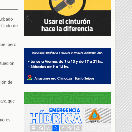
turbado
l lado de
ibe, pero
ituación
ción de
para que
uto es