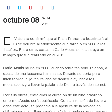
octubre 08
09:24
2020
E
l Vaticano confirmó que el Papa Francisco beatificará el
10 de octubre al adolescente que falleció en 2006 a los
14 años. Entre otras cosas, a Carlo Acutis se le atribuye un
milagro que fue realizado en el 2013.
Carlo Acutis
murió en 2006, cuando tenía tan solo 14 años, a
causa de una leucemia fulminante. Durante su corta pero
intensa vida, el joven italiano se dedicó a ayudar a los
necesitados y a llevar la palabra de Dios a través de internet.
Por sus obras, entre ellas la curación de un niño brasileño
enfermo, Acutis será beatificado. Con la intención de llevar a
cabo este acto, se procedió a la apertura de la bóveda en
el Santuario de la Expoliación de Asís, donde se pudo ver que