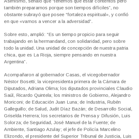
Asimismo, señaló que “tenemos que estar contentos pero
también prepararnos porque son tiempos difíciles”, no
obstante subrayó que posee “fortaleza espiritual», y confió
en que «vamos a vencer a la adversidad”.
Sobre esto, amplió: “Es un tiempo propicio para seguir
trabajando en la hermandand, con solidaridad, pero sobre
todo la unidad. Una unidad de concepción de nuestra patria
chica, que es La Rioja, siempre pensando en nuestra
Argentina”.
Acompañaron al gobernador Casas, el vicegobernador
Néstor Bosetti; la vicepresidenta primera de la Cámara de
Diputados, Adriana Olima; los diputados provinciales Claudio
Saúl, Ricardo Quintela; los ministros de Gobierno, Alejandro
Moriconi; de Educación Juan Luna; de Industria, Rubén
Galleguillo; de Salud, Judit Díaz Bazán; de Desarrollo Social,
Griselda Herrera; los secretarios de Prensa y Difusión, Luis
Solorza; de Seguridad, José Manuel de la Fuente; de
Ambiente, Santiago Azulay; el jefe de Policía Marcelino
Elizondo, el presidente del Superior Tribunal de Justicia, Luis