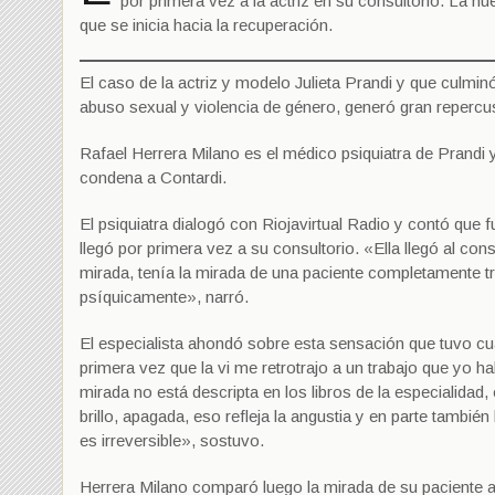
por primera vez a la actriz en su consultorio. La hue
que se inicia hacia la recuperación.
El caso de la actriz y modelo Julieta Prandi y que culmi
abuso sexual y violencia de género, generó gran repercus
Rafael Herrera Milano es el médico psiquiatra de Prandi 
condena a Contardi.
El psiquiatra dialogó con Riojavirtual Radio y contó que 
llegó por primera vez a su consultorio. «Ella llegó al c
mirada, tenía la mirada de una paciente completamente tr
psíquicamente», narró.
El especialista ahondó sobre esta sensación que tuvo cu
primera vez que la vi me retrotrajo a un trabajo que yo
mirada no está descripta en los libros de la especialida
brillo, apagada, eso refleja la angustia y en parte tambi
es irreversible», sostuvo.
Herrera Milano comparó luego la mirada de su paciente al i