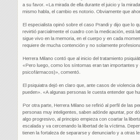
a su favor. «La mirada de ella durante el juicio y la mirad
mismo habla, el cambio es notorio. Obviamente que ahora 
El especialista opinó sobre el caso Prandi y dijo que lo 
revirtió parcialmente el cuadro con la medicación, está l
sigue vivo en la memoria, en el cuerpo y en cada momento
requiere de mucha contención y no solamente profesiona
Herrera Milano contó que al inicio del tratamiento psiqu
«Pero luego, como los síntomas eran tan importantes y g
psicofármacos)», comentó.
El psiquiatra dejó en claro que, ante casos de violencia
pueden». «A algunas personas le cuesta entender que hue
Por otra parte, Herrera Milano se refirió al perfil de las 
personas muy inteligentes, saben adónde apuntar, por dó
algo progresivo, al principio empieza con coartar la liber
escalada y va cercenando la libertad de la víctima. Depe
tienen la fortaleza de separarse y denunciarlo y a otras le