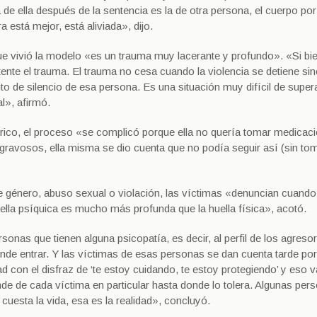
a de ella después de la sentencia es la de otra persona, el cuerpo por
está mejor, está aliviada», dijo.
que vivió la modelo «es un trauma muy lacerante y profundo». «Si bie
atente el trauma. El trauma no cesa cuando la violencia se detiene si
 de silencio de esa persona. Es una situación muy difícil de super
l», afirmó.
iátrico, el proceso «se complicó porque ella no quería tomar medicac
ravosos, ella misma se dio cuenta que no podía seguir así (sin to
 de género, abuso sexual o violación, las víctimas «denuncian cuando
lla psíquica es mucho más profunda que la huella física», acotó.
personas que tienen alguna psicopatía, es decir, al perfil de los agres
nde entrar. Y las víctimas de esas personas se dan cuenta tarde po
tad con el disfraz de ‘te estoy cuidando, te estoy protegiendo’ y eso 
nde de cada víctima en particular hasta donde lo tolera. Algunas per
 cuesta la vida, esa es la realidad», concluyó.