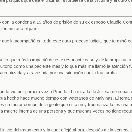
lla psíquica que deja el trauma, la fortaleza de la víctima y el duro 
nó con la condena a 19 años de prisión de su ex esposo Claudio Cont
ión en todo el país.
y que la acompañó en todo este duro proceso judicial que terminó co
fue lo que más lo impactó de este resonante caso y de la propia actr
onsultorio como una paciente más y lo que más me llamó la atención f
aumatizada y atravesada por una situación que la fracturaba
ando vio por primera vez a Prandi. «La mirada de Julieta me impact
 había hecho hace mucho tiempo con veteranos de Malvinas. El tema d
d, es un factor común de la gente que está muy traumatizada, es una 
én la muerte interna de una persona y que muchas veces no tiene recu
nicio del tratamiento y la que reflejó ahora, después de la sentencia 