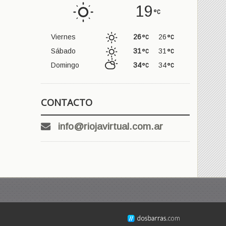
19
Viernes
26
26
Sábado
31
31
Domingo
34
34
CONTACTO
info@riojavirtual.com.ar