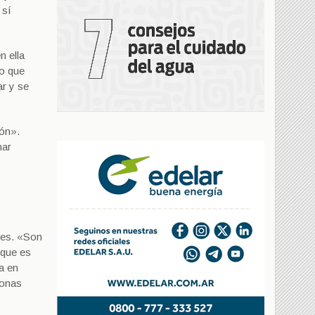
 sí
n ella
no que
ar y se
ión».
mar
ores. «Son
rque es
va en
sonas