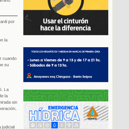
camino
ardi por
n la
iz cuando
ue su
ó. La
e la
mirada sin
peración,
judicial