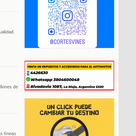
tualidad.
illones de
as líneas