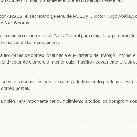
con Comercio Interior mantenerlo como un servicio esencial.
por ANSES, el secretario general de FOECyT, Victor Hugo Aballay, 
e 8 a 16 horas.
 solicitado el cierre de su Casa Central para evitar la aglomeración
ontinuidad de las operaciones.
 autoridades de correo local hacia el Ministerio de Trabajo Empleo e 
n el director de Comercio Interior quien habilitó nuevamente al Corre
s servicios esenciales que se han estado brindando por lo que está f
 correo postal».
también «era importante dar cumplimiento a todos los compromiso