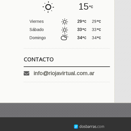
15
Viernes
29
29
Sábado
33
33
Domingo
34
34
CONTACTO
info@riojavirtual.com.ar