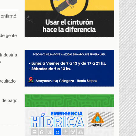
confirmó
 de gente
Industria
o
acultado
s de pago