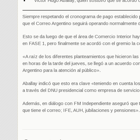
Victor Hugo Aballay, quien sostuvo que se acordó 
Siempre respetando el cronograma de pago establecido 
que el Correo Argentino seguirá operando normalmente d
Esto se da luego de que el área de Comercio Interior haya
en FASE 1, pero finalmente se acordó con el gremio la c
«A raíz de los diferentes planteamientos que hicieron las
en horas de la tarde del jueves, se llegó a un acuerdo co
Argentino para la atención al público».
Aballay indicó que esto era clave «teniendo en cuenta lo
a través del DNU presidencial como empresa de servicio
Además, en diálogo con FM Independiente aseguró que 
que tiene el correo; IFE, AUH, jubilaciones y pensiones».