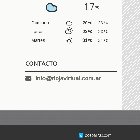
17
Domingo
26
23
Lunes
23
23
Martes
31
31
CONTACTO
info@riojavirtual.com.ar