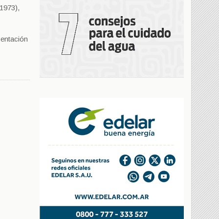
-1973),
sentación