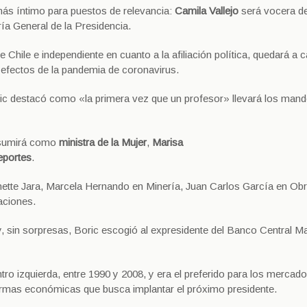
más íntimo para puestos de relevancia:
Camila Vallejo
será vocera d
ría General de la Presidencia.
e Chile e independiente en cuanto a la afiliación política, quedará a 
s efectos de la pandemia de coronavirus.
ric destacó como «la primera vez que un profesor» llevará los man
 asumirá como
ministra de la Mujer
,
Marisa
eportes
.
eanette Jara, Marcela Hernando en Minería, Juan Carlos García en Ob
aciones.
 sin sorpresas, Boric escogió al expresidente del Banco Central M
ro izquierda, entre 1990 y 2008, y era el preferido para los mercad
rmas económicas que busca implantar el próximo presidente.