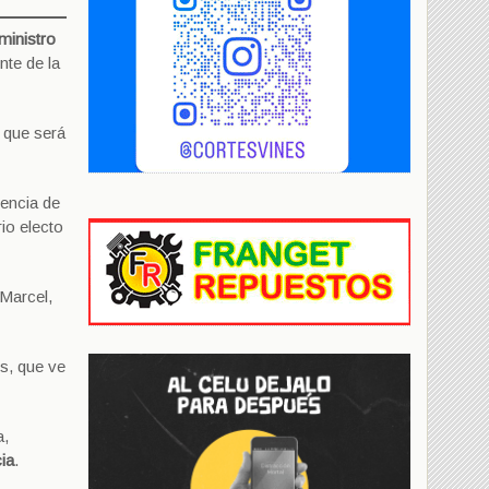
ministro
ente de la
o que será
sencia de
io electo
 Marcel,
os, que ve
a,
ia
.