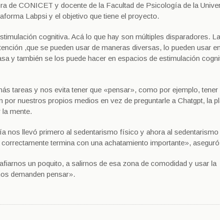
ora de CONICET y docente de la Facultad de Psicología de la Unive
taforma Labpsi y el objetivo que tiene el proyecto.
estimulación cognitiva. Acá lo que hay son múltiples disparadores. L
atención ,que se pueden usar de maneras diversas, lo pueden usar en
asa y también se los puede hacer en espacios de estimulación cogni
más tareas y nos evita tener que «pensar», como por ejemplo, tener
 por nuestros propios medios en vez de preguntarle a Chatgpt, la p
 la mente.
ía nos llevó primero al sedentarismo físico y ahora al sedentarismo
 correctamente termina con una achatamiento importante», aseguró
safiarnos un poquito, a salirnos de esa zona de comodidad y usar la
 nos demanden pensar».