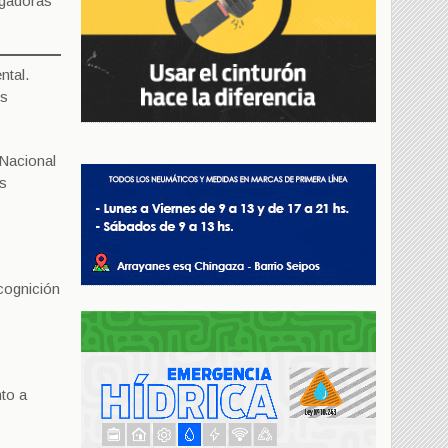
igadoras
ntal.
os
 Nacional
os
cognición
nto a