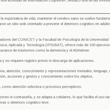
 una actividad de estimulación cognitiva», destacó una de las invest
 la expectativa de vida, mantener el cerebro sano se vuelve fundame
ron un sitio web orientado a prevenir el deterioro cognitivo en adult
tigadores del CONICET y la Facultad de Psicología de la Universidad
ásica, Aplicada y Tecnología (IPSIBAT), ofrece más de 100 ejercici
l avance de trastornos como la demencia y el Alzheimer.
ca y no requiere registro previo ni descarga de aplicaciones.
ria, atención, conocimiento y representaciones mentales, lenguaje, 
ión, acciones y gestos y conocimiento sobre los objetos.
ja, como atención selectiva o procesos perceptivos.
correo ni contraseña, y se adapta a celulares, lo que facilita el uso ta
as o deterioro cognitivo leve.