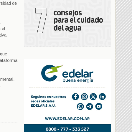
rsidad de
a
 el
tiva
 que
lataforma
 mental,
.