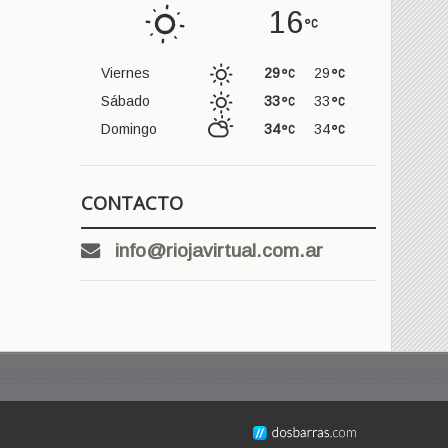
16
Viernes
29
29
Sábado
33
33
Domingo
34
34
CONTACTO
info@riojavirtual.com.ar