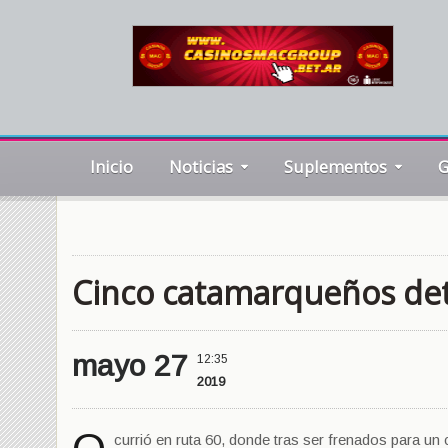
Inicio
Noticias
Suplementos
G
Cinco catamarqueños det
mayo 27
12:35
2019
currió en ruta 60, donde tras ser frenados para un co