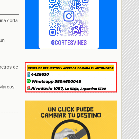
una corta
 un
metros de
 Marcos