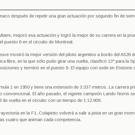
ónaco después de repetir una gran actuación por segundo fin de se
iami, mejoró esa actuación y logró la mejor de su carrera en la pru
el puesto 6 en el circuito de Montreal.
neuve mostró la mejor versión del piloto argentino a bordo del A526 d
 libre, en la que sólo pudo girar una vuelta, clasificó 13° para la Spr
osiciones y terminó en el puesto 9. El equipo con sede en Enstone 
mula 1 en 1950 y tiene una extensión de 3.337 metros. La carrera pri
ato convencional. El año pasado, el vigente campeón Lando Norris s
 de vuelta en el circuito con un tiempo de 1:12.909.
rayectoria en la F1, Colapinto volverá a salir a pista en un gran mo
 las cuatro que animan cada competencia.