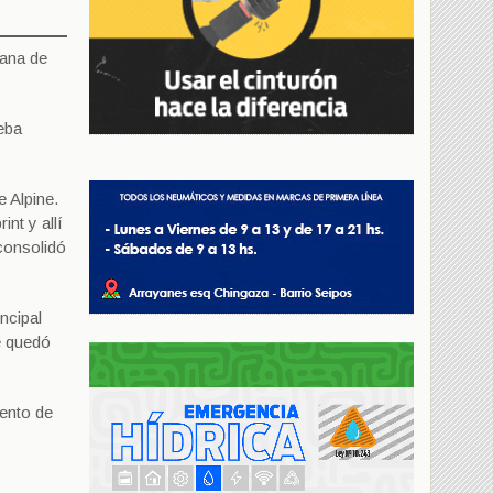
mana de
eba
e Alpine.
int y allí
consolidó
ncipal
e quedó
mento de