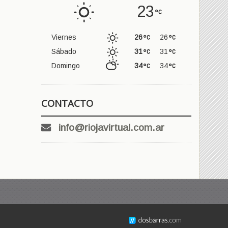
23
Viernes
26
26
Sábado
31
31
Domingo
34
34
CONTACTO
info@riojavirtual.com.ar