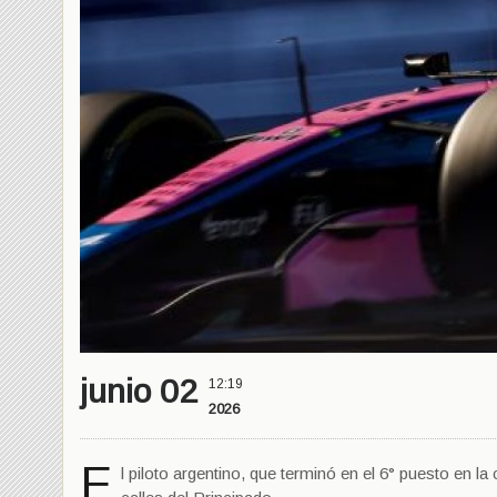
junio 02
12:19
2026
E
l piloto argentino, que terminó en el 6° puesto en la