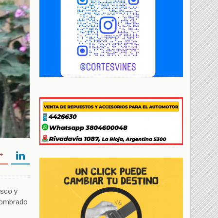
isco y
 nombrado