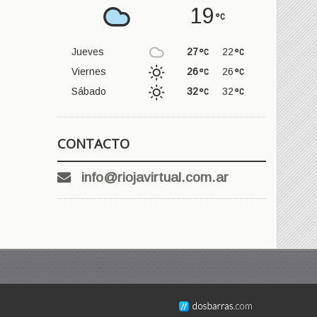
19
Jueves
27
22
Viernes
26
26
Sábado
32
32
CONTACTO
info@riojavirtual.com.ar