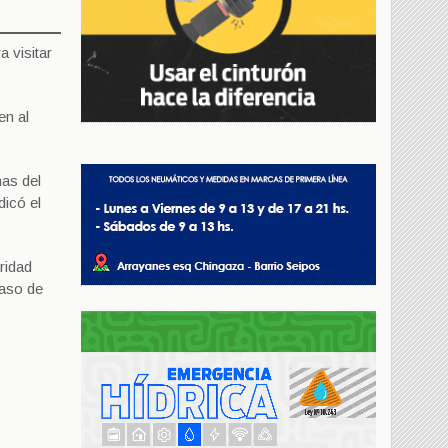
 visitar
en al
nas del
dicó el
ridad
paso de