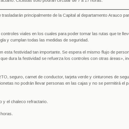
actario. Ciclistas sólo podrán circular de 7 a 17 horas.
rasladarán principalmente de la Capital al departamento Arauco para
controles viales en los cuales para poder tomar las rutas que te llev
regla y cumplan todas las medidas de seguridad.
n esta festividad tan importante. Se espera el mismo flujo de perso
ue dura la festividad se refuerza los controles con otras áreas», in
TO, seguro, carnet de conductor, tarjeta verde y cinturones de segu
ionetas no podrán llevar personas en las cajas y no se permitirá el 
 y el chaleco refractario.
 horas.