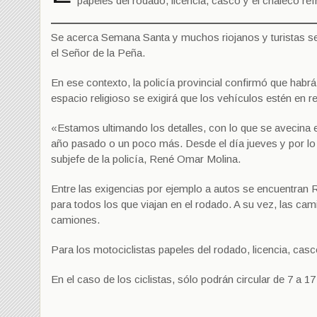
papeles del rodado, licencia, casco y el chaleco refr
Se acerca Semana Santa y muchos riojanos y turistas se t
el Señor de la Peña.
En ese contexto, la policía provincial confirmó que habrá 
espacio religioso se exigirá que los vehículos estén en 
«Estamos ultimando los detalles, con lo que se avecina e
año pasado o un poco más. Desde el día jueves y por lo q
subjefe de la policía, René Omar Molina.
Entre las exigencias por ejemplo a autos se encuentran R
para todos los que viajan en el rodado. A su vez, las cam
camiones.
Para los motociclistas papeles del rodado, licencia, casco
En el caso de los ciclistas, sólo podrán circular de 7 a 17