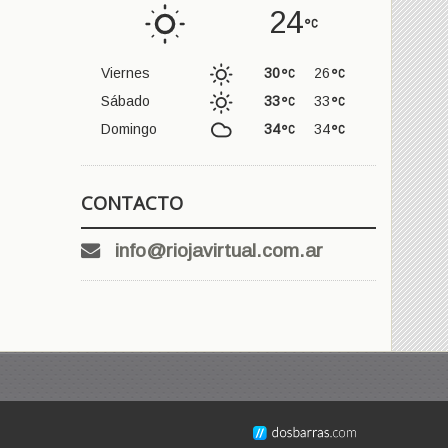
24
Viernes
30
26
Sábado
33
33
Domingo
34
34
CONTACTO
info@riojavirtual.com.ar