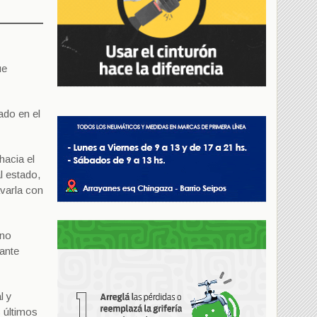
ue
ado en el
hacia el
l estado,
avarla con
«no
iante
l y
s últimos