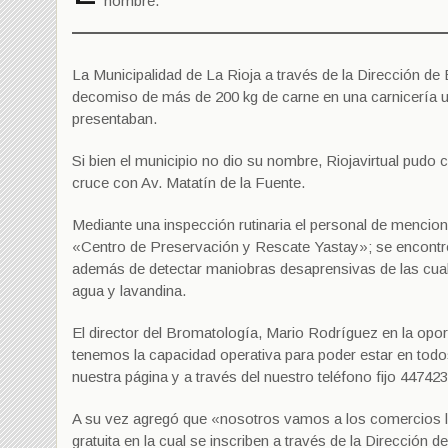
nombre.
La Municipalidad de La Rioja a través de la Dirección de
decomiso de más de 200 kg de carne en una carnicería u
presentaban.
Si bien el municipio no dio su nombre, Riojavirtual pudo c
cruce con Av. Matatín de la Fuente.
Mediante una inspección rutinaria el personal de mencion
«Centro de Preservación y Rescate Yastay»; se encontr
además de detectar maniobras desaprensivas de las cuales
agua y lavandina.
El director del Bromatología, Mario Rodríguez en la opor
tenemos la capacidad operativa para poder estar en todos
nuestra página y a través del nuestro teléfono fijo 44742
A su vez agregó que «nosotros vamos a los comercios lo
gratuita en la cual se inscriben a través de la Dirección