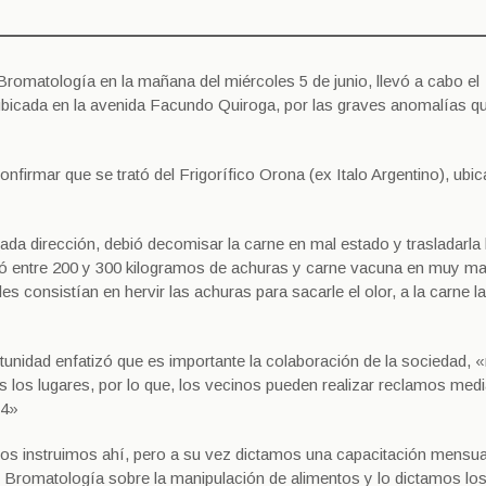
 Bromatología en la mañana del miércoles 5 de junio, llevó a cabo el
bicada en la avenida Facundo Quiroga, por las graves anomalías q
onfirmar que se trató del Frigorífico Orona (ex Italo Argentino), ubic
ada dirección, debió decomisar la carne en mal estado y trasladarla 
ó entre 200 y 300 kilogramos de achuras y carne vacuna en muy ma
 consistían en hervir las achuras para sacarle el olor, a la carne l
tunidad enfatizó que es importante la colaboración de la sociedad, 
 los lugares, por lo que, los vecinos pueden realizar reclamos med
34»
s instruimos ahí, pero a su vez dictamos una capacitación mensua
 de Bromatología sobre la manipulación de alimentos y lo dictamos lo