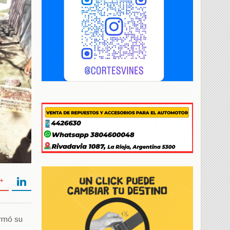
ormó su