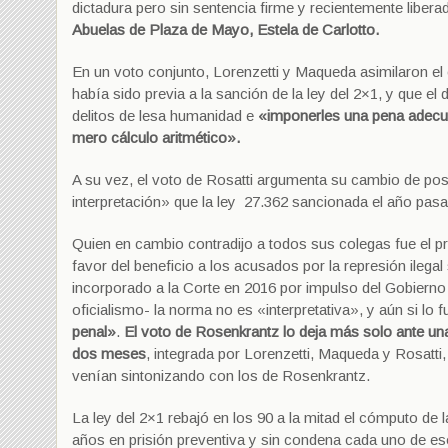
dictadura pero sin sentencia firme y recientemente libera
Abuelas de Plaza de Mayo, Estela de Carlotto.
E​n un voto conjunto, Lorenzetti y Maqueda asimilaron​ el
había sido previa a la sanción de la ley del 2×1, y que el
delitos de lesa humanidad e
«imponerles una pena adecu
mero cálculo aritmético».
A su vez, el voto de Rosatti argumenta su cambio de posi
interpretación» que la ley 27.362 sancionada el año pas
Quien en cambio contradijo a todos sus colegas fue el p
favor del beneficio a los acusados por la represión ileg
incorporado a la Corte en 2016 por impulso del Gobierno y
oficialismo- la norma no es «interpretativa», y aún si lo 
penal»
.
El voto de Rosenkrantz lo deja más solo ante un
dos meses
, integrada por Lorenzetti, Maqueda y Rosatt
venían sintonizando con los de Rosenkrantz.
La ley del 2×1 rebajó en los 90 a la mitad el cómputo 
años en prisión preventiva y sin condena cada uno de eso