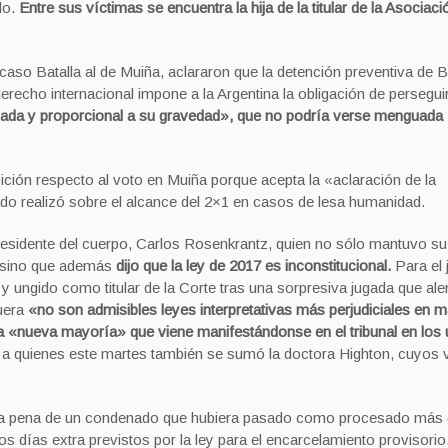
do.
Entre sus víctimas se encuentra la hija de la titular de la Asociaci
 caso Batalla al de Muiña, aclararon que la detención preventiva de B
 derecho internacional impone a la Argentina la obligación de persegui
ada y proporcional a su gravedad», que no podría verse menguada
ción respecto al voto en Muiña porque acepta la «aclaración de la
ado realizó sobre el alcance del 2×1 en casos de lesa humanidad.
residente del cuerpo, Carlos Rosenkrantz, quien no sólo mantuvo su
al sino que además
dijo que la ley de 2017 es inconstitucional.
Para el 
 ungido como titular de la Corte tras una sorpresiva jugada que ale
fuera
«no son admisibles leyes interpretativas más perjudiciales en m
a «nueva mayoría» que viene manifestándonse en el tribunal en los 
i, a quienes este martes también se sumó la doctora Highton, cuyos 
de la pena de un condenado que hubiera pasado como procesado más
s días extra previstos por la ley para el encarcelamiento provisorio