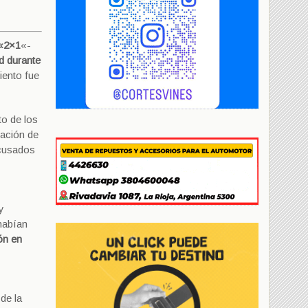
 «2×1
«-
d durante
iento fue
to de los
zación de
acusados
y
 habían
ón en
de la