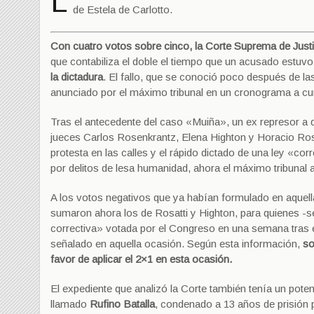
L
de Estela de Carlotto.
Con cuatro votos sobre cinco, la Corte Suprema de Justic
que contabiliza el doble el tiempo que un acusado estuv
la dictadura
. El fallo, que se conoció poco después de la
anunciado por el máximo tribunal en un cronograma a cum
Tras el antecedente del caso «Muiña», un ex represor a q
jueces Carlos Rosenkrantz, Elena Highton y Horacio Rosa
protesta en las calles y el rápido dictado de una ley «co
por delitos de lesa humanidad, ahora el máximo tribunal a
A los votos negativos que ya habían formulado en aquell
sumaron ahora los de Rosatti y Highton, para quienes -se
correctiva» votada por el Congreso en una semana tras el
señalado en aquella ocasión. Según esta información,
sol
favor de aplicar el 2×1 en esta ocasión.
El expediente que analizó la Corte también tenía un potent
llamado
Rufino Batalla
, condenado a 13 años de prisión 