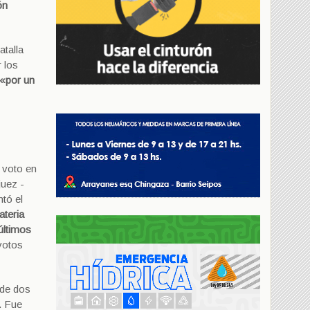
ón
atalla
r los
 «por un
 voto en
juez -
ntó el
ateria
últimos
votos
 de dos
. Fue