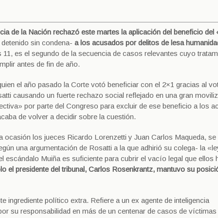
ia de la Nación rechazó este martes la aplicación del beneficio del
o detenido sin condena-
a los acusados por delitos de lesa humanida
s 11, es el segundo de la secuencia de casos relevantes cuyo tratam
plir antes de fin de año.
uien el año pasado la Corte votó beneficiar con el 2×1 gracias al vo
tti causando un fuerte rechazo social reflejado en una gran movili
rrectiva» por parte del Congreso para excluir de ese beneficio a los 
caba de volver a decidir sobre la cuestión.
a ocasión los jueces Ricardo Lorenzetti y Juan Carlos Maqueda, se
gún una argumentación de Rosatti a la que adhirió su colega- la «le
 escándalo Muiña es suficiente para cubrir el vacío legal que ellos
o el presidente del tribunal, Carlos Rosenkrantz, mantuvo su posici
e ingrediente político extra. Refiere a un ex agente de inteligencia
por su responsabilidad en más de un centenar de casos de víctimas 