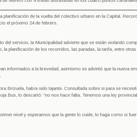
4 de febrero con 9 líneas distribuidas en los cuatro puntos cardinales
la planificación de la vuelta del colectivo urbano en la Capital. Rec
cio el próximo 24 de febrero.
to del servicio, la Municipalidad advierte que se están violando com
 la planificación de los recorridos, las paradas, la tarifa, entre otras
sean informados a la brevedad, asimismo se advirtió que la nueva e
.
cira Brizuela, había sido tajante. Consultada sobre si para se necesit
ioja Bus, lo descartó: “no nos hace falta. Tenemos una ley provincia
rimer nivel y esperamos que la gente lo cuide, lo haga como si fue