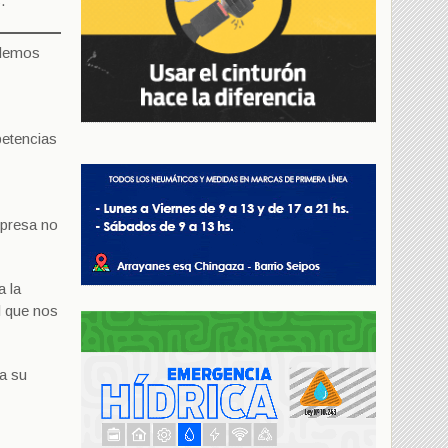
.
ordemos
petencias
mpresa no
a la
l que nos
ra su