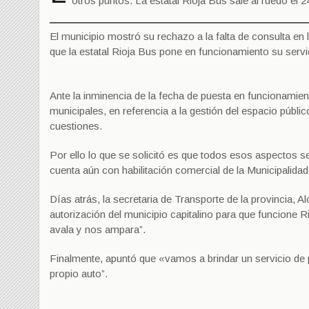
otros puntos. La estatal Rioja Bus sale al ruedo el 2
El municipio mostró su rechazo a la falta de consulta en 
que la estatal Rioja Bus pone en funcionamiento su servi
Ante la inminencia de la fecha de puesta en funcionamien
municipales, en referencia a la gestión del espacio público,
cuestiones.
Por ello lo que se solicitó es que todos esos aspectos 
cuenta aún con habilitación comercial de la Municipalidad
Días atrás, la secretaria de Transporte de la provincia, Al
autorización del municipio capitalino para que funcione R
avala y nos ampara”.
Finalmente, apuntó que «vamos a brindar un servicio de p
propio auto”.