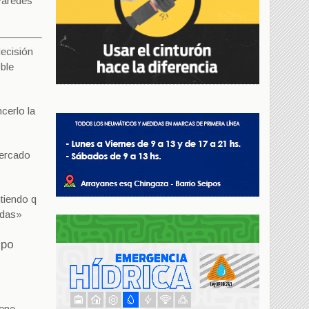
 Paredes
decisión
oble
cerlo la
Mercado
ntiendo q
idas»
mpo
iene