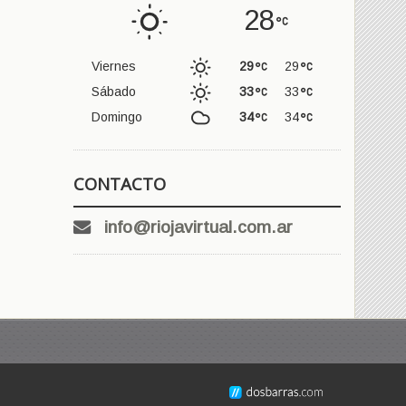
28
Viernes
29
29
Sábado
33
33
Domingo
34
34
CONTACTO
info@riojavirtual.com.ar