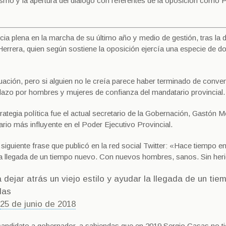
erismo y la apertura del diálogo con referentes de la oposición como
a plena en la marcha de su último año y medio de gestión, tras la 
Herrera, quien según sostiene la oposición ejercía una especie de d
ión, pero si alguien no le creía parece haber terminado de conven
plazo por hombres y mujeres de confianza del mandatario provincial.
ategia política fue el actual secretario de la Gobernación, Gastón 
io más influyente en el Poder Ejecutivo Provincial.
iguiente frase que publicó en la red social Twitter: «Hace tiempo e
r la llegada de un tiempo nuevo. Con nuevos hombres, sanos. Sin her
ejar atrás un viejo estilo y ayudar la llegada de un tie
das
25 de junio de 2018
candidato a gobernador, a sabiendas que en 2019 Sergio Casas no t