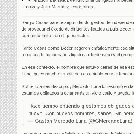
relación a la salida de funcionarios ligados al bed
Urquiza y Julio Martínez, entre otros.
Sergio Casas parece seguir dando gestos de independenci
de provocar el éxodo de dirigentes ligados a Luis Beder 
comando junto con el gobernador.
Tanto Casas como Beder negaron enfáticamente esa situac
renuncia de funcionarios ligados al bederismo y el reem
En ese contexto, el hombre que estuvo detrás de esa estr
Luna, quien muchos sostienen es actualmente el funcionar
Sobre lo antes descripto, Mercado Luna lo resumió en la s
estamos obligados a dejar atrás un viejo estilo y ayuda
Hace tiempo entiendo q estamos obligados a d
nuevo. Con nuevos hombres, sanos. Sin heri
— Gastón Mercado Luna (@GMercadoLuna)
Recordemos que el oficialismo aún no tiene definido su 