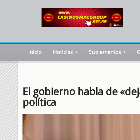
Inicio
Noticias
Suplementos
G
El gobierno habla de «deja
política