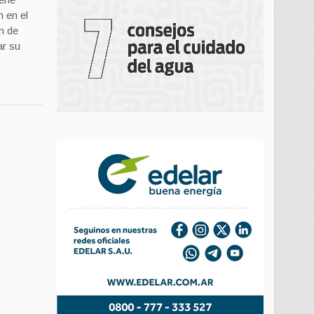
n en el
n de
ar su