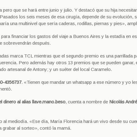
 pero que se hará entre junio y julio. Y destacó que su hija necesita
Pasados los seis meses de esa cirugía, depende de su evolución, se
ría una multinivel que sería caderas, rodillas, piernas y pies», ampl
á para financiar los gastos del viaje a Buenos Aires y la estadía en e
que sobrevendrán después.
lgadas marca TCL mientras que el segundo premio es una parrillada 
Querencia. Pero además hay otros 13 premios que se pueden ganar, 
lado artesanal de Antony; y un suéter del local Caramelo.
380-4356737
. «Tienen que mandar un whatsapp a ese número y yo les
mentó.
el dinero al alias llave.mano.beso
, cuenta a nombre de
Nicolás André
nio al mediodía. «Ese día, María Florencia hará un vivo desde su cue
a grabar al sorteo», contó la mamá.