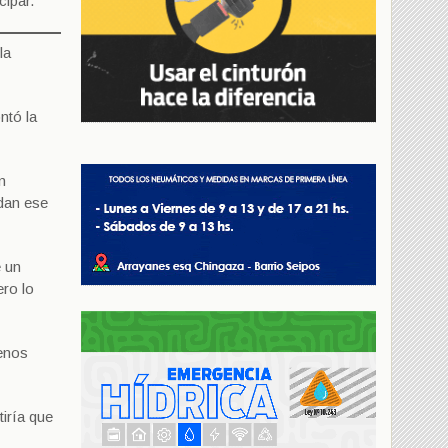
cipar.
la
ntó la
n
 dan ese
e un
ero lo
uenos
tiría que