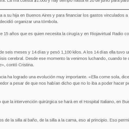
ía. La rifa cuesta $1.000 y hay tiempo hasta el 20 de junio para parti
ía a su hija en Buenos Aires y para financiar los gastos vinculados a 
), decidió organizar una tómbola.
 15 años que es quien necesita la cirugía y en Riojavirtual Radio co
e seis meses y 14 días y pesó 1,100 kilos. A los 14 días ella tuvo u
rálisis cerebral. Desde ese momento la venimos luchando, cuando te
e», contó Cristina.
cia ha logrado una evolución muy importante. «Ella come sola, dic
edor a pesar de que nos habían dicho que no lo iba a poder hacer p
que la intervención quirúrgica se hará en el Hospital Italiano, en B
 de la silla al baño, de la silla a la cama, eso al principio. Eso permi