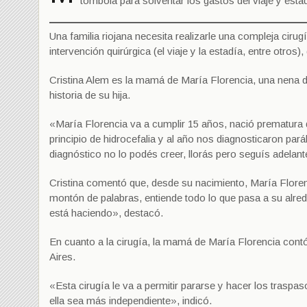
tómbola para solventar los gastos del viaje y estad
Una familia riojana necesita realizarle una compleja cirug
intervención quirúrgica (el viaje y la estadía, entre otros
Cristina Alem es la mamá de María Florencia, una nena de
historia de su hija.
«María Florencia va a cumplir 15 años, nació prematura d
principio de hidrocefalia y al año nos diagnosticaron pa
diagnóstico no lo podés creer, llorás pero seguís adelant
Cristina comentó que, desde su nacimiento, María Floren
montón de palabras, entiende todo lo que pasa a su alred
está haciendo», destacó.
En cuanto a la cirugía, la mamá de María Florencia contó 
Aires.
«Esta cirugía le va a permitir pararse y hacer los traspasos
ella sea más independiente», indicó.