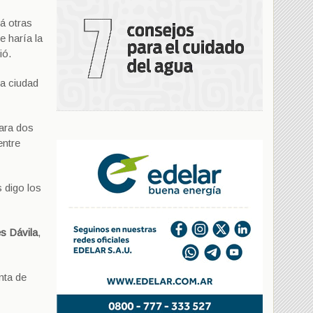
rá otras
 haría la
ió.
sa ciudad
para dos
entre
 digo los
s Dávila
,
nta de