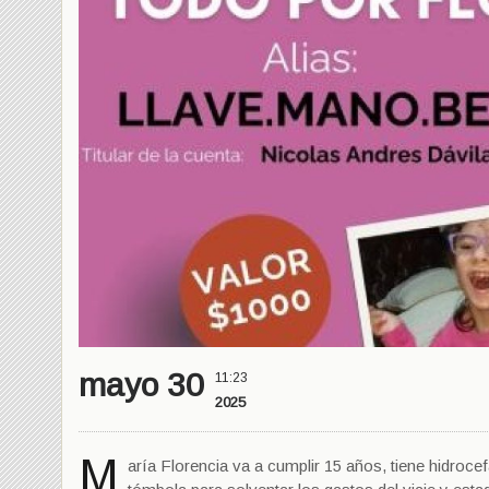
mayo 30
11:23
2025
M
aría Florencia va a cumplir 15 años, tiene hidroc