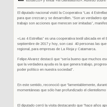
esfuerzo» y evitar «el clientelismo». Advirtió sobre
El diputado nacional visitó la Cooperativa “Las 4 Estrella
para que crezcan y se desarrollen. “Son un verdadero ej
trabajo son acciones que merecen ser imitadas”, manifes
«Las 4 Estrellas” es una cooperativa textil ubicada en el 
septiembre de 2017 y hoy, son casi 40 personas las que al
regional, para empresas de La Rioja y Catamarca.
Felipe Alvarez destacó que “sería bueno que muchos esc
que la verdadera ayuda es la que genera trabajo, progreso
poder político en nuestra sociedad”.
En este sentido, reconoció que “lamentablemente, duran
momentáneas que sólo han profundizado el clientelismo y 
El diputado cerró la visita destacando que “hace años 