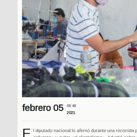
febrero 05
08:48
2021
E
l diputado nacional lo afirmó durante una recorrida