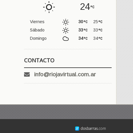
24
Viernes
30
25
Sábado
33
33
Domingo
34
34
CONTACTO
info@riojavirtual.com.ar