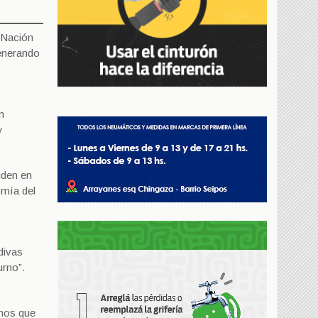
n Nación
generando
n
y
iden en
omía del
divas
urno”.
anos que