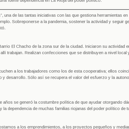
 una fuerte dependencia en La Rioja del poder político.
s”, una de las tantas iniciativas con las que gestiona herramientas e
emplo. Sobreponerse a la pandemia, sostener la actividad y seguir 
tó.
Barrio El Chacho de la zona sur de la ciudad. Iniciaron su actividad e
lí trabajan. Realizan confecciones que se distribuyen a nivel local 
uchen a los trabajadores como los de esta cooperativa; ellos coinc
 y desarrollo. Sólo así se recupera el valor del esfuerzo y la auton
te años se generó la costumbre política de que ayudar otorgando dá
la dependencia de muchas familias riojanas del poder político de t
apostamos a los emprendimientos, a los proyectos pequeños y medi