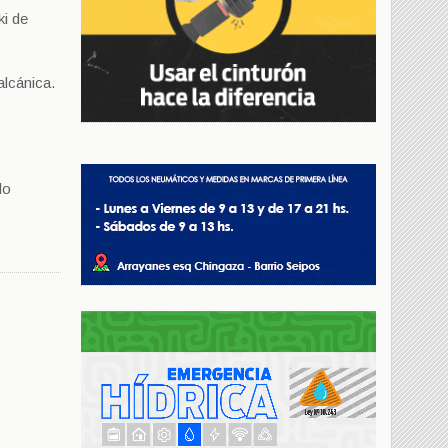
ki de
alcánica.
do