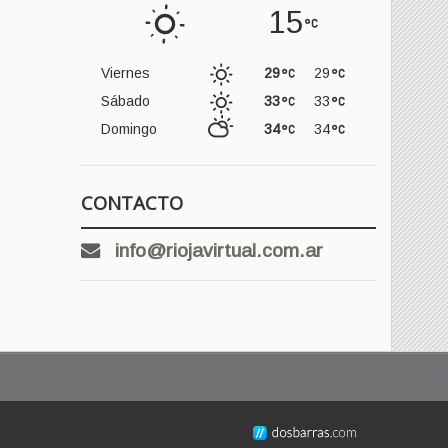
15
Viernes
29
29
Sábado
33
33
Domingo
34
34
CONTACTO
info@riojavirtual.com.ar