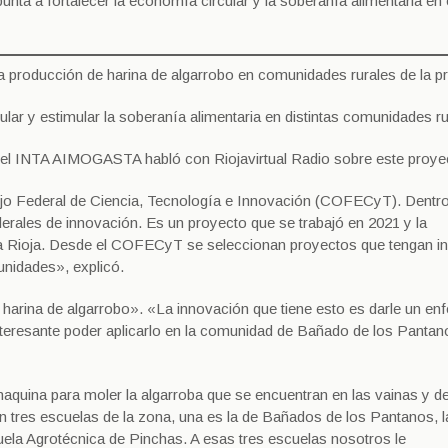
punta a fortalecer la economía circular y la soberanía alimentaria en
a producción de harina de algarrobo en comunidades rurales de la pr
rcular y estimular la soberanía alimentaria en distintas comunidades ru
 del INTA AIMOGASTA habló con Riojavirtual Radio sobre este proye
jo Federal de Ciencia, Tecnología e Innovación (COFECyT). Dentr
ales de innovación. Es un proyecto que se trabajó en 2021 y la
e La Rioja. Desde el COFECyT se seleccionan proyectos que tengan i
unidades», explicó.
a harina de algarrobo». «La innovación que tiene esto es darle un en
interesante poder aplicarlo en la comunidad de Bañado de los Pantan
 maquina para moler la algarroba que se encuentran en las vainas y d
on tres escuelas de la zona, una es la de Bañados de los Pantanos, l
uela Agrotécnica de Pinchas. A esas tres escuelas nosotros le