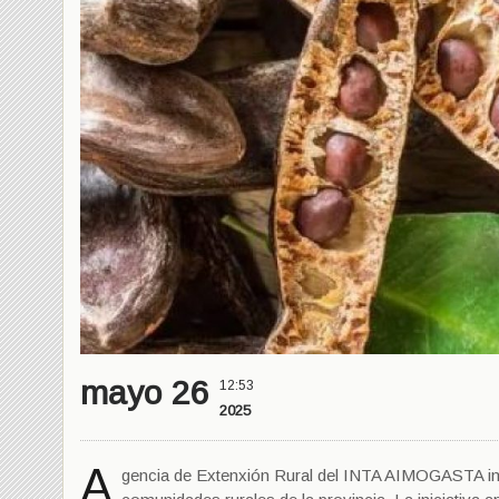
mayo 26
12:53
2025
A
gencia de Extenxión Rural del INTA AIMOGASTA impu