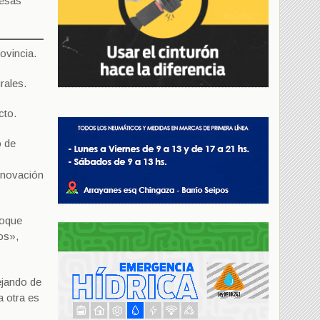
 esas
ovincia.
rales.
cto.
o de
nnovación
foque
os»,
ejando de
a otra es