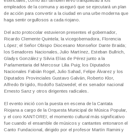
esenciales, como así también llevó tranquilidad a los
empleados de la comuna y aseguró que se ejecutará un plan
de acción para convertir a la ciudad en una urbe moderna que
haga sentir orgullosos a cada riojano.
Del acto protocolar estuvieron presentes el gobernador,
Ricardo Clemente Quintela; la vicegobernadora, Florencia
López; el Señor Obispo Diocesano Monseñor Dante Braida;
los Senadores Nacionales, Julio Martínez, Esteban Bullrich,
Gladys González y Silvia Elías de Pérez junto a la
Parlamentaria del Mercosur Lilia Puig; los Diputados
Nacionales Fabián Rogel, Julio Sahad, Felipe Álvarez y los
Diputados Provinciales Gustavo Galván, Roberto Klor,
Alfredo Brígido, Rodolfo Salzwedel; el ex senador nacional
Ernesto Sanz y otros dirigentes radicales.
El evento inició con la puesta en escena de la Cantata
Riojana a cargo de la Orquesta Municipal de Música Popular,
y el coro KANTOREI; el momento cultural más significativo
fue cuando el ensamble de músicos y cantantes entonaron el
Canto Fundacional, dirigido por el profesor Martín Ramini y