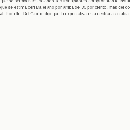
que se perciban los salarios, los trabajadores comprobarán lo insufi
, que se estima cerrará el año por arriba del 30 por ciento, más del d
l. Por ello, Del Giorno dijo que la expectativa está centrada en alca