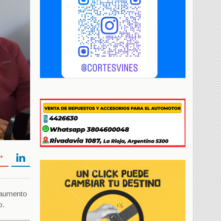
l aumento
o.