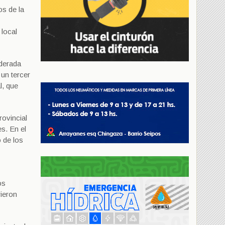
os de la
 local
iderada
 un tercer
l, que
rovincial
s. En el
 de los
os
ieron