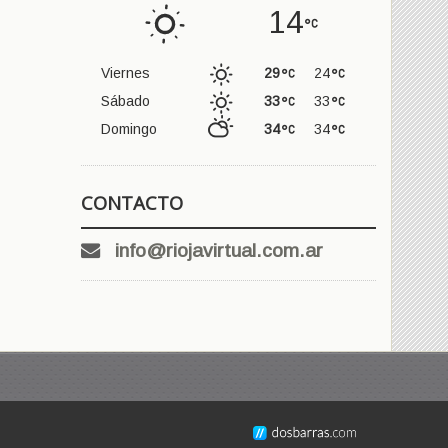
14
Viernes
29
24
Sábado
33
33
Domingo
34
34
CONTACTO
info@riojavirtual.com.ar