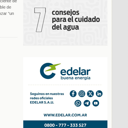
ciente de
oble de
nzar “un