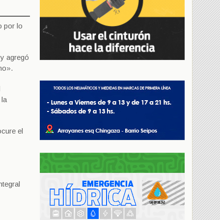
 por lo
 y agregó
no».
l
 la
ocure el
ntegral