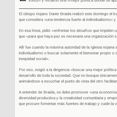
votos» y reclamó una «mejor política donde se apu
El obispo riojano Dante Braida realizó este domingo el t
que considera «una tendencia fuerte al individualismo» y l
En esa línea, pidió «enfrentar los desafíos que impiden 
que «para que haya paz es necesaria una organización soc
Allí fue cuando la máxima autoridad de la Iglesia riojan
individualismo o buscar solamente el bienestar propio o d
inequidad social».
Por eso, exigió a la dirigencia «buscar una mejor políti
desarrollo de toda la sociedad. Que no busque únicament
animándose a escuchar el punto de vista del otro facilit
A entender de Braida, se debe promover «una economía in
diversidad productiva y la creatividad comunitaria y empr
que procure fomentar más fuentes de trabajo y cuide la 