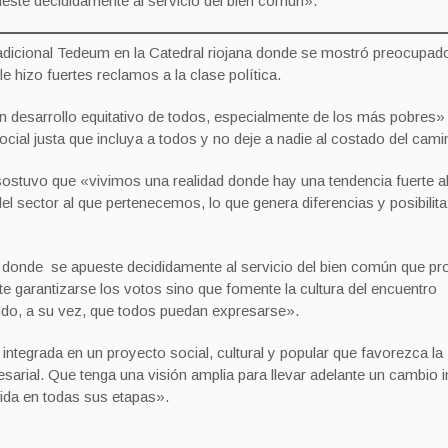
este decididamente al servicio del bien común».
radicional Tedeum en la Catedral riojana donde se mostró preocupado
e hizo fuertes reclamos a la clase política.
un desarrollo equitativo de todos, especialmente de los más pobres»
ial justa que incluya a todos y no deje a nadie al costado del cami
a sostuvo que «vivimos una realidad donde hay una tendencia fuerte a
el sector al que pertenecemos, lo que genera diferencias y posibilita
ca donde se apueste decididamente al servicio del bien común que pr
e garantizarse los votos sino que fomente la cultura del encuentro
ando, a su vez, que todos puedan expresarse».
tegrada en un proyecto social, cultural y popular que favorezca la
esarial. Que tenga una visión amplia para llevar adelante un cambio i
vida en todas sus etapas».