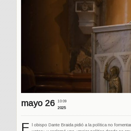
mayo 26
10:09
2025
E
l obispo Dante Braida pidió a la política no fomen