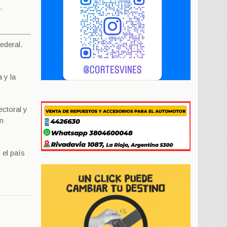
.
ederal.
 y la
ectoral y
an
 el país