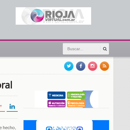
oral
De hecho,