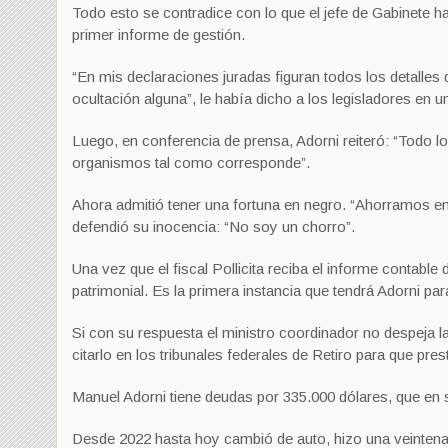
Todo esto se contradice con lo que el jefe de Gabinete h
primer informe de gestión.
“En mis declaraciones juradas figuran todos los detalles 
ocultación alguna”, le había dicho a los legisladores en 
Luego, en conferencia de prensa, Adorni reiteró: “Todo l
organismos tal como corresponde”.
Ahora admitió tener una fortuna en negro. “Ahorramos en
defendió su inocencia: “No soy un chorro”.
Una vez que el fiscal Pollicita reciba el informe contable
patrimonial. Es la primera instancia que tendrá Adorni para
Si con su respuesta el ministro coordinador no despeja la
citarlo en los tribunales federales de Retiro para que pres
Manuel Adorni tiene deudas por 335.000 dólares, que en
Desde 2022 hasta hoy cambió de auto, hizo una veintena 