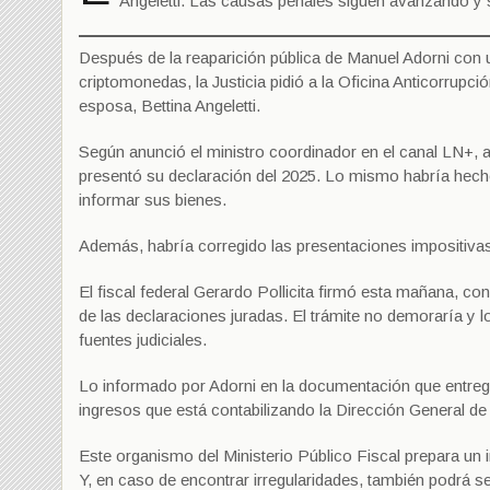
Angeletti. Las causas penales siguen avanzando y se
Después de la reaparición pública de Manuel Adorni con u
criptomonedas, la Justicia pidió a la Oficina Anticorrupc
esposa, Bettina Angeletti.
Según anunció el ministro coordinador en el canal LN+, 
presentó su declaración del 2025. Lo mismo habría hech
informar sus bienes.
Además, habría corregido las presentaciones impositivas
El fiscal federal Gerardo Pollicita firmó esta mañana, con 
de las declaraciones juradas. El trámite no demoraría y l
fuentes judiciales.
Lo informado por Adorni en la documentación que entregó
ingresos que está contabilizando la Dirección General 
Este organismo del Ministerio Público Fiscal prepara un i
Y, en caso de encontrar irregularidades, también podrá se