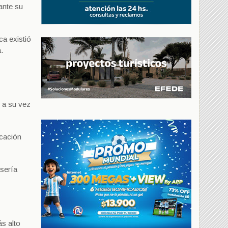
ante su
ca existió
.
 a su vez
icación
 sería
s alto