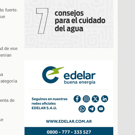
s fuerte.
que
ad de ese
tenían
na
categoría
venta de
se