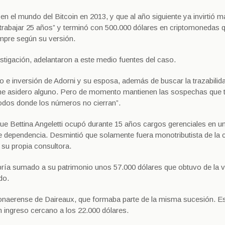
 el mundo del Bitcoin en 2013, y que al año siguiente ya invirtió má
trabajar 25 años” y terminó con 500.000 dólares en criptomonedas 
mpre según su versión.
stigación, adelantaron a este medio fuentes del caso.
o e inversión de Adorni y su esposa, además de buscar la trazabilid
 tiene asidero alguno. Pero de momento mantienen las sospechas que 
íodos donde los números no cierran”.
que Bettina Angeletti ocupó durante 15 años cargos gerenciales en u
de dependencia. Desmintió que solamente fuera monotributista de la 
su propia consultora.
bría sumado a su patrimonio unos 57.000 dólares que obtuvo de la 
do.
 bonaerense de Daireaux, que formaba parte de la misma sucesión. E
n ingreso cercano a los 22.000 dólares.