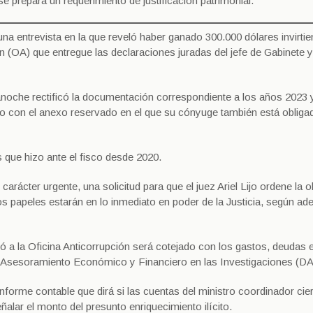
 prepara un requerimiento de justificación patrimonial.
na entrevista en la que reveló haber ganado 300.000 dólares invirti
ión (OA) que entregue las declaraciones juradas del jefe de Gabinete 
anoche rectificó la documentación correspondiente a los años 2023 
o con el anexo reservado en el que su cónyuge también está obliga
 que hizo ante el fisco desde 2020.
carácter urgente, una solicitud para que el juez Ariel Lijo ordene la 
os papeles estarán en lo inmediato en poder de la Justicia, según ad
 a la Oficina Anticorrupción será cotejado con los gastos, deudas 
de Asesoramiento Económico y Financiero en las Investigaciones (DA
nforme contable que dirá si las cuentas del ministro coordinador cie
ñalar el monto del presunto enriquecimiento ilícito.