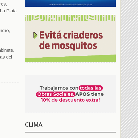
res,
 La Plata
andío,
binete,
as del
CLIMA