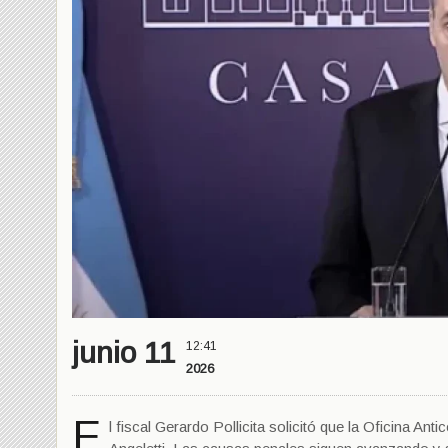
junio 11
12:41
2026
E
l fiscal Gerardo Pollicita solicitó que la Oficina A