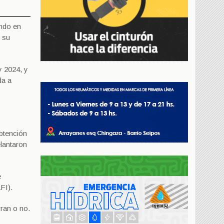
endo en
y su
y 2024, y
da a
obtención
elantaron
e
FI).
rran o no.