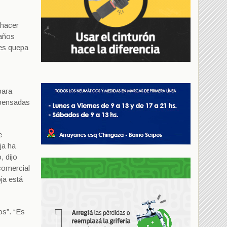
 hacer
 años
les quepa
para
n pensadas
e
ja ha
, dijo
comercial
oja está
os”. “Es