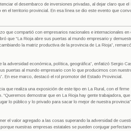
otenciar el desembarco de inversiones privadas, al dejar claro que el
en el territorio provincial. En esa línea se dio este evento que con
zo que compartió con empresarios nacionales e internacionales en
lebró que “La Rioja abre sus puertas al mundo empresario y demuest
cambiando la matriz productiva de la provincia de La Rioja”, remarc
e la adversidad económica, política, geográfica”, enfatizó Sergio Ca
sus puertas al mundo empresario con lo que producimos con nuestr
”. En ese marco, destacó el rol promotor del Estado Provincial.
ia que realiza una exposición de este tipo en La Rural, con el firme
lo. “Queremos demostrar que en La Rioja hay gente trabajadora, que
r lo público y lo privado para sacar lo mejor de nuestra provincia”
ner el valor agregado a las cosas superando la adversidad de cuest
as porque nuestras empresas estatales se pueden conjugar perfecta