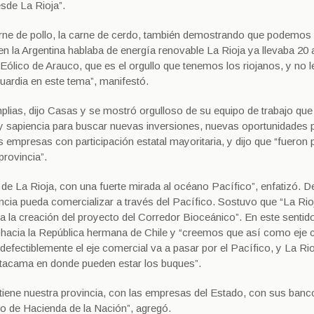
esde La Rioja”.
ne de pollo, la carne de cerdo, también demostrando que podemos
n la Argentina hablaba de energía renovable La Rioja ya llevaba 20
Eólico de Arauco, que es el orgullo que tenemos los riojanos, y no 
uardia en este tema”, manifestó.
ias, dijo Casas y se mostró orgulloso de su equipo de trabajo que
 y sapiencia para buscar nuevas inversiones, nuevas oportunidades 
as empresas con participación estatal mayoritaria, y dijo que “fuero
provincia”.
de La Rioja, con una fuerte mirada al océano Pacífico”, enfatizó. D
vincia pueda comercializar a través del Pacífico. Sostuvo que “La Rio
a la creación del proyecto del Corredor Bioceánico”. En este sentido
do hacia la República hermana de Chile y “creemos que así como eje 
indefectiblemente el eje comercial va a pasar por el Pacífico, y La Ri
Atacama en donde pueden estar los buques”.
tiene nuestra provincia, con las empresas del Estado, con sus banc
rio de Hacienda de la Nación”, agregó.