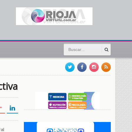
tiva
ral