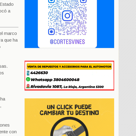
 Estado
vocó a
 el marco
ra que ha
ó
sas.
os
 ha
,
iones
mente con