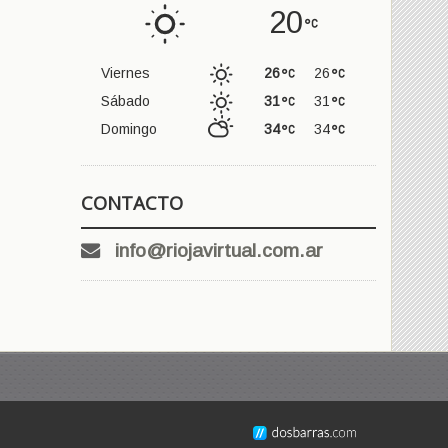
20
Viernes
26
26
Sábado
31
31
Domingo
34
34
CONTACTO
info@riojavirtual.com.ar