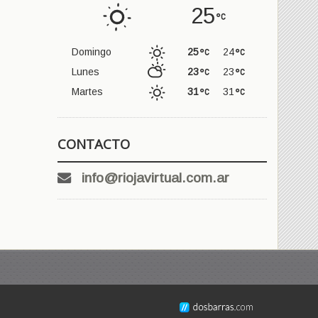
25
Domingo
25
24
Lunes
23
23
Martes
31
31
CONTACTO
info@riojavirtual.com.ar