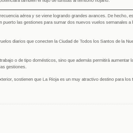
nciará también el flujo de turistas al territorio riojano.
 frecuencia aérea y se viene logrando grandes avances. De hecho, e
n puerto las gestiones para sumar dos nuevos vuelos semanales a l
vuelos diarios que conecten la Ciudad de Todos los Santos de la Nu
 trabajo o de tipo domésticos, sino que además permitirá aumentar l
 las gestiones.
exterior, sostienen que La Rioja es un muy atractivo destino para los 