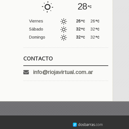
28
Viernes
26
26
Sábado
32
32
Domingo
32
32
CONTACTO
info@riojavirtual.com.ar