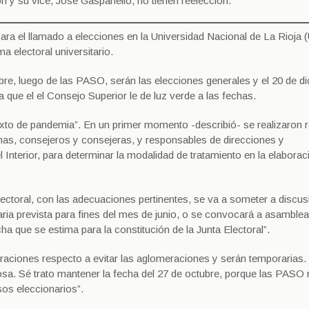
 y su vice, José Gaspanello, no tienen reelección.
ara el llamado a elecciones en la Universidad Nacional de La Rioja
a electoral universitario.
bre, luego de las PASO, serán las elecciones generales y el 20 de d
a que el el Consejo Superior le de luz verde a las fechas.
xto de pandemia”. En un primer momento -describió- se realizaron 
nas, consejeros y consejeras, y responsables de direcciones y
 Interior, para determinar la modalidad de tratamiento en la elaborac
ectoral, con las adecuaciones pertinentes, se va a someter a discus
aria prevista para fines del mes de junio, o se convocará a asamblea
cha que se estima para la constitución de la Junta Electoral”.
raciones respecto a evitar las aglomeraciones y serán temporarias.
a. Sé trato mantener la fecha del 27 de octubre, porque las PASO 
os eleccionarios”.