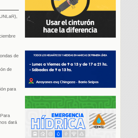
 (UNLaR),
iciembre
rondas de
ión de
ión para
 Para
nos dará