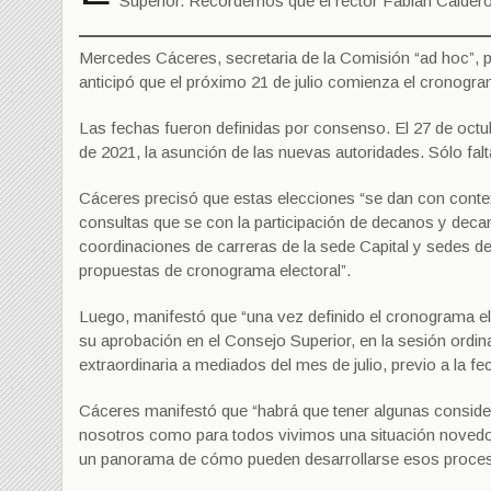
Superior. Recordemos que el rector Fabián Calderón
Mercedes Cáceres, secretaria de la Comisión “ad hoc”, p
anticipó que el próximo 21 de julio comienza el cronogram
Las fechas fueron definidas por consenso. El 27 de octu
de 2021, la asunción de las nuevas autoridades. Sólo falt
Cáceres precisó que estas elecciones “se dan con conte
consultas que se con la participación de decanos y deca
coordinaciones de carreras de la sede Capital y sedes del
propuestas de cronograma electoral”.
Luego, manifestó que “una vez definido el cronograma el
su aprobación en el Consejo Superior, en la sesión ordin
extraordinaria a mediados del mes de julio, previo a la fe
Cáceres manifestó que “habrá que tener algunas conside
nosotros como para todos vivimos una situación novedos
un panorama de cómo pueden desarrollarse esos proces