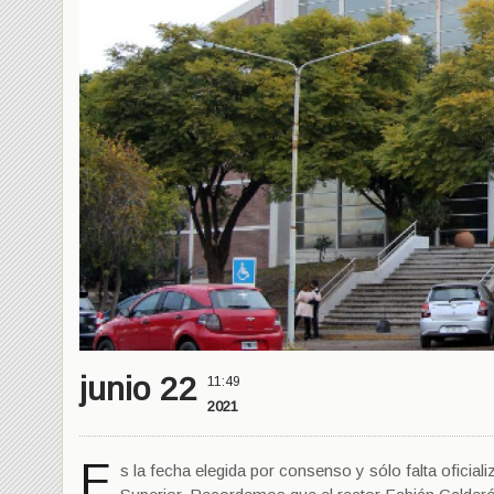
junio 22
11:49
2021
E
s la fecha elegida por consenso y sólo falta oficial