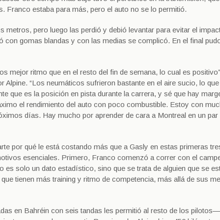
es. Franco estaba para más, pero el auto no se lo permitió.
s metros, pero luego las perdió y debió levantar para evitar el impact
ó con gomas blandas y con las medias se complicó. En el final pud
s mejor ritmo que en el resto del fin de semana, lo cual es positivo”,
 Alpine. “Los neumáticos sufrieron bastante en el aire sucio, lo que
e que es la posición en pista durante la carrera, y sé que hay marg
áximo el rendimiento del auto con poco combustible. Estoy con mu
próximos días. Hay mucho por aprender de cara a Montreal en un par
arte por qué le está costando más que a Gasly en estas primeras tre
motivos esenciales. Primero, Franco comenzó a correr con el camp
 es solo un dato estadístico, sino que se trata de alguien que se es
 que tienen más training y ritmo de competencia, más allá de sus m
das en Bahréin con seis tandas les permitió al resto de los pilotos