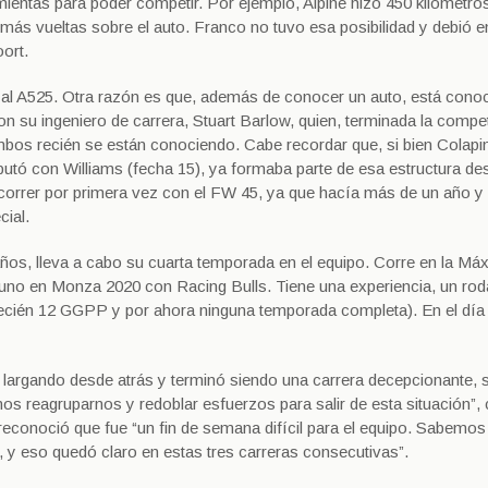
ientas para poder competir. Por ejemplo, Alpine hizo 450 kilómetro
r más vueltas sobre el auto. Franco no tuvo esa posibilidad y debió 
ort.
a al A525. Otra razón es que, además de conocer un auto, está cono
n su ingeniero de carrera, Stuart Barlow, quien, terminada la compet
Ambos recién se están conociendo. Cabe recordar que, si bien Colapi
utó con Williams (fecha 15), ya formaba parte de esa estructura de
e correr por primera vez con el FW 45, ya que hacía más de un año 
cial.
ños, lleva a cabo su cuarta temporada en el equipo. Corre en la Má
no en Monza 2020 con Racing Bulls. Tiene una experiencia, un rod
recién 12 GGPP y por ahora ninguna temporada completa). En el día 
largando desde atrás y terminó siendo una carrera decepcionante, s
reagruparnos y redoblar esfuerzos para salir de esta situación”,
ano reconoció que fue “un fin de semana difícil para el equipo. Sabemo
, y eso quedó claro en estas tres carreras consecutivas”.