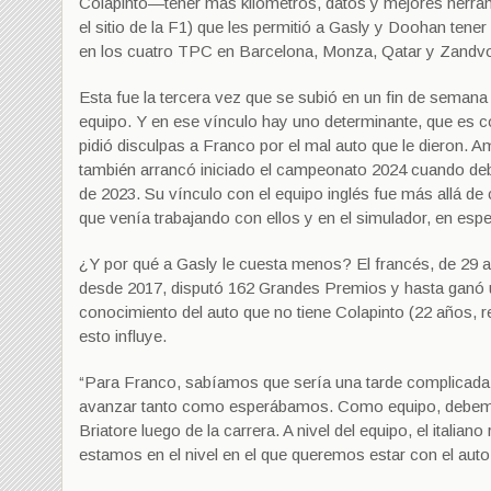
Colapinto—tener más kilómetros, datos y mejores herram
el sitio de la F1) que les permitió a Gasly y Doohan tene
en los cuatro TPC en Barcelona, Monza, Qatar y Zandvo
Esta fue la tercera vez que se subió en un fin de seman
equipo. Y en ese vínculo hay uno determinante, que es co
pidió disculpas a Franco por el mal auto que le dieron. 
también arrancó iniciado el campeonato 2024 cuando deb
de 2023. Su vínculo con el equipo inglés fue más allá d
que venía trabajando con ellos y en el simulador, en espe
¿Y por qué a Gasly le cuesta menos? El francés, de 29 a
desde 2017, disputó 162 Grandes Premios y hasta ganó u
conocimiento del auto que no tiene Colapinto (22 años, 
esto influye.
“Para Franco, sabíamos que sería una tarde complicada 
avanzar tanto como esperábamos. Como equipo, debemos 
Briatore luego de la carrera. A nivel del equipo, el itali
estamos en el nivel en el que queremos estar con el auto