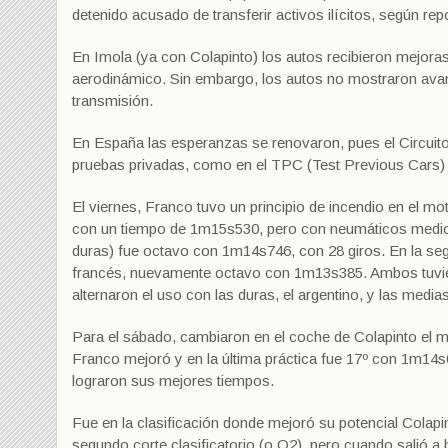
detenido acusado de transferir activos ilícitos, según re
En Imola (ya con Colapinto) los autos recibieron mejoras
aerodinámico. Sin embargo, los autos no mostraron avan
transmisión.
En España las esperanzas se renovaron, pues el Circuito
pruebas privadas, como en el TPC (Test Previous Cars) 
El viernes, Franco tuvo un principio de incendio en el mo
con un tiempo de 1m15s530, pero con neumáticos medios
duras) fue octavo con 1m14s746, con 28 giros. En la seg
francés, nuevamente octavo con 1m13s385. Ambos tuvi
alternaron el uso con las duras, el argentino, y las medias
Para el sábado, cambiaron en el coche de Colapinto el mo
Franco mejoró y en la última práctica fue 17º con 1m14
lograron sus mejores tiempos.
Fue en la clasificación donde mejoró su potencial Colap
segundo corte clasificatorio (o Q2), pero cuando salió a