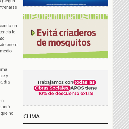
s (según
entrenarse
ciendo un
encia le
nto
sde enero
y medio
xima
aje y
a día
in
 contó
s que no
CLIMA