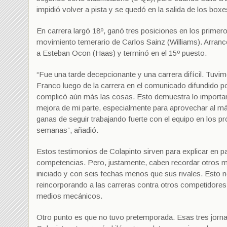
impidió volver a pista y se quedó en la salida de los box
En carrera largó 18º, ganó tres posiciones en los primero
movimiento temerario de Carlos Sainz (Williams). Arranc
a Esteban Ocon (Haas) y terminó en el 15º puesto.
“Fue una tarde decepcionante y una carrera difícil. Tuvimo
Franco luego de la carrera en el comunicado difundido por
complicó aún más las cosas. Esto demuestra lo important
mejora de mi parte, especialmente para aprovechar al m
ganas de seguir trabajando fuerte con el equipo en los 
semanas”, añadió.
Estos testimonios de Colapinto sirven para explicar en p
competencias. Pero, justamente, caben recordar otros 
iniciado y con seis fechas menos que sus rivales. Esto no
reincorporando a las carreras contra otros competidores
medios mecánicos.
Otro punto es que no tuvo pretemporada. Esas tres jorna