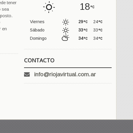
ede tener
18
o sea
oposto.
Viernes
29
24
e
r en
Sábado
33
33
Domingo
34
34
CONTACTO
info@riojavirtual.com.ar