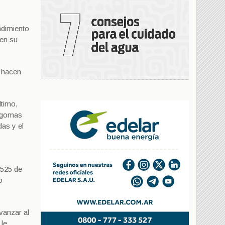
ndimiento
 en su
e hacen
ltimo,
 (gomas
as y el
A525 de
o
vanzar al
 le