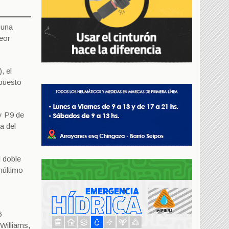
 una
eor
, el
 puesto
y P9 de
a del
l doble
núltimo
6
Williams,