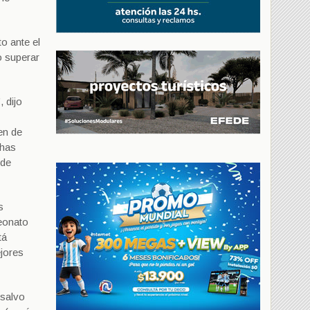
o ante el
o superar
 dijo
en de
chas
 de
s
eonato
tá
ejores
—salvo