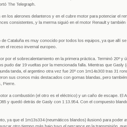
portó The Telegraph.
 en los alerones delanteros y en el cubre motor para potenciar el re
ces consistentes, y la merma siguió en el motor Renault y también
 de Cataluña es muy conocido por todos los equipos, ya que allí s
en el receso invernal europeo.
tor por el sobrecalentamiento en la primera práctica. Terminó 20º y ú
 pudo dar 19 vueltas por la mencionada falla. Mientras que Gasly
unda tanda, el argentino otra vez fue 20º con 1m14s303 tras 31 rond
eron sus cronos más destacados con gomas blandas, pero también
, Pierre.
tor a combustión (el otro es el eléctrico) y un caño de escape. El 
s085 y quedó detrás de Gasly con 1:13.954. Con el compuesto bland
into, ya que el 1m13s334 (neumáticos blandos) ilusionó para poder a
 buscar otro tiempo más bajo tuvo el percance en la transmisión, que