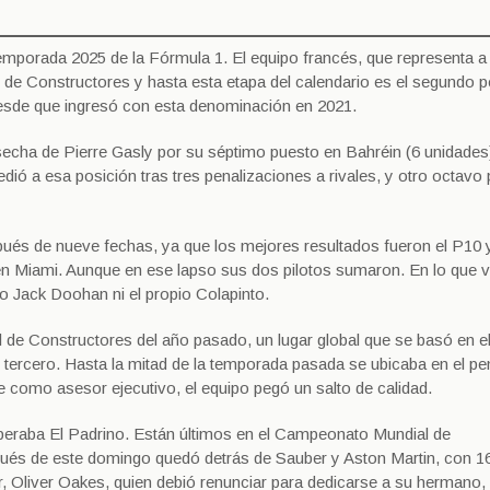
a temporada 2025 de la Fórmula 1. El equipo francés, que representa a
 de Constructores y hasta esta etapa del calendario es el segundo p
 desde que ingresó con esta denominación en 2021.
secha de Pierre Gasly por su séptimo puesto en Bahréin (6 unidades)
edió a esa posición tras tres penalizaciones a rivales, y otro octavo
pués de nueve fechas, ya que los mejores resultados fueron el P10 
 Miami. Aunque en ese lapso sus dos pilotos sumaron. En lo que v
o Jack Doohan ni el propio Colapinto.
 de Constructores del año pasado, un lugar global que se basó en e
tercero. Hasta la mitad de la temporada pasada se ubicaba en el pe
e como asesor ejecutivo, el equipo pegó un salto de calidad.
speraba El Padrino. Están últimos en el Campeonato Mundial de
ués de este domingo quedó detrás de Sauber y Aston Martin, con 1
r, Oliver Oakes, quien debió renunciar para dedicarse a su hermano, 