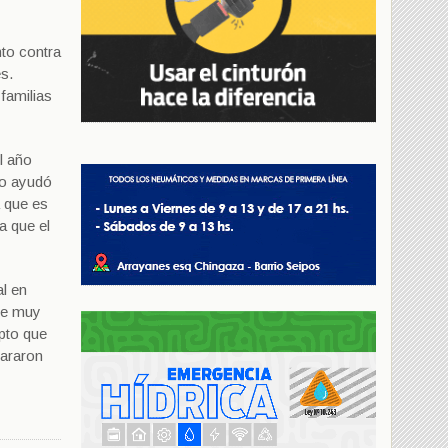
nto contra
s.
familias
l año
No ayudó
a que es
a que el
al en
de muy
pto que
lararon