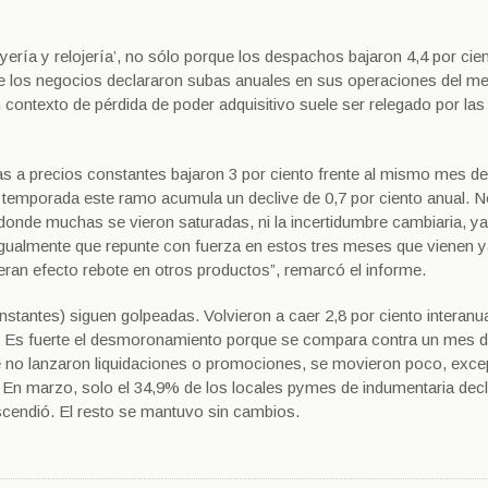
yería y relojería’, no sólo porque los despachos bajaron 4,4 por cie
de los negocios declararon subas anuales en sus operaciones del me
 contexto de pérdida de poder adquisitivo suele ser relegado por las 
tas a precios constantes bajaron 3 por ciento frente al mismo mes de
la temporada este ramo acumula un declive de 0,7 por ciento anual. 
s, donde muchas se vieron saturadas, ni la incertidumbre cambiaria, y
igualmente que repunte con fuerza en estos tres meses que vienen y
eran efecto rebote en otros productos”, remarcó el informe.
nstantes) siguen golpeadas. Volvieron a caer 2,8 por ciento interanu
8. Es fuerte el desmoronamiento porque se compara contra un mes 
e no lanzaron liquidaciones o promociones, se movieron poco, exce
. En marzo, solo el 34,9% de los locales pymes de indumentaria dec
scendió. El resto se mantuvo sin cambios.