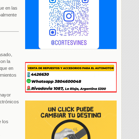
ue en las
ipalmente
asado,
on la
 que en
vimientos
 mayor
ectrónicos
e los
o