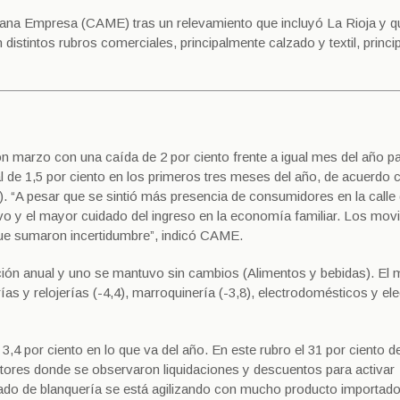
diana Empresa (CAME) tras un relevamiento que incluyó La Rioja y q
istintos rubros comerciales, principalmente calzado y textil, princ
n marzo con una caída de 2 por ciento frente a igual mes del año p
 de 1,5 por ciento en los primeros tres meses del año, de acuerdo c
“A pesar que se sintió más presencia de consumidores en la calle
ctivo y el mayor cuidado del ingreso en la economía familiar. Los mo
ue sumaron incertidumbre”, indicó CAME.
ión anual y uno se mantuvo sin cambios (Alimentos y bebidas). El
erías y relojerías (-4,4), marroquinería (-3,8), electrodomésticos y el
3,4 por ciento en lo que va del año. En este rubro el 31 por ciento d
tores donde se observaron liquidaciones y descuentos para activar
cado de blanquería se está agilizando con mucho producto importad