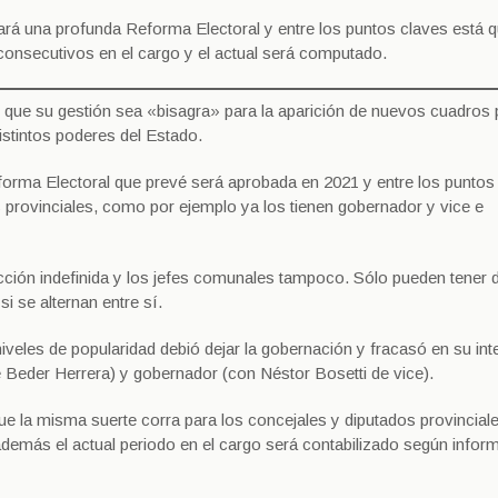
ará una profunda Reforma Electoral y entre los puntos claves está 
consecutivos en el cargo y el actual será computado.
 y que su gestión sea «bisagra» para la aparición de nuevos cuadros 
istintos poderes del Estado.
orma Electoral que prevé será aprobada en 2021 y entre los puntos
s provinciales, como por ejemplo ya los tienen gobernador y vice e
elección indefinida y los jefes comunales tampoco. Sólo pueden tener 
i se alternan entre sí.
iveles de popularidad debió dejar la gobernación y fracasó en su int
e Beder Herrera) y gobernador (con Néstor Bosetti de vice).
e la misma suerte corra para los concejales y diputados provinciale
emás el actual periodo en el cargo será contabilizado según inform