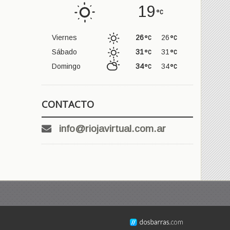
19
Viernes
26
26
Sábado
31
31
Domingo
34
34
CONTACTO
info@riojavirtual.com.ar