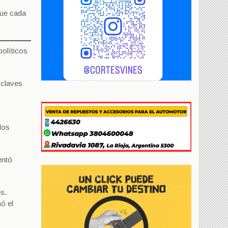
que cada
políticos
 claves
dos
entó
s.
ó el