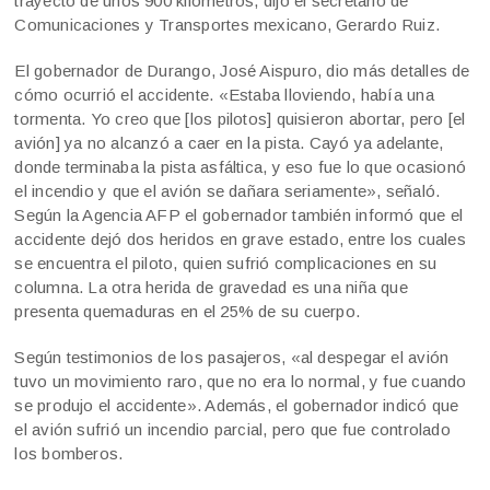
trayecto de unos 900 kilómetros, dijo el secretario de
Comunicaciones y Transportes mexicano, Gerardo Ruiz.
El gobernador de Durango, José Aispuro, dio más detalles de
cómo ocurrió el accidente. «Estaba lloviendo, había una
tormenta. Yo creo que [los pilotos] quisieron abortar, pero [el
avión] ya no alcanzó a caer en la pista. Cayó ya adelante,
donde terminaba la pista asfáltica, y eso fue lo que ocasionó
el incendio y que el avión se dañara seriamente», señaló.
Según la Agencia AFP el gobernador también informó que el
accidente dejó dos heridos en grave estado, entre los cuales
se encuentra el piloto, quien sufrió complicaciones en su
columna. La otra herida de gravedad es una niña que
presenta quemaduras en el 25% de su cuerpo.
Según testimonios de los pasajeros, «al despegar el avión
tuvo un movimiento raro, que no era lo normal, y fue cuando
se produjo el accidente». Además, el gobernador indicó que
el avión sufrió un incendio parcial, pero que fue controlado
los bomberos.