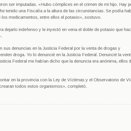
ieron ser imputadas. «Hubo cómplices en el crimen de mi hijo. Hay 
he tenido una Fiscalía a la altura de las circunstancias. Se podía ha
ó los medicamentos, entre ellos el potasio», sostuvo.
 dejarlo indefenso y le inyectó en vena el doble de potasio que hac
».
 sus denuncias en la Justicia Federal por la venta de drogas y
nden droga. Yo lo denuncié en la Justicia Federal. Denuncié la vent
usticia Federal me habían dicho que la denuncia era anónima, ellos 
contar en la provincia con la Ley de Víctimas y el Observatorio de V
e crearan todos estos organismos», completó.