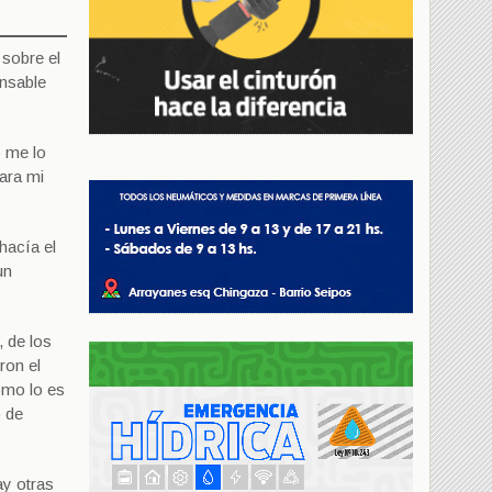
 sobre el
onsable
o me lo
para mi
hacía el
un
 de los
ron el
omo lo es
o de
ay otras