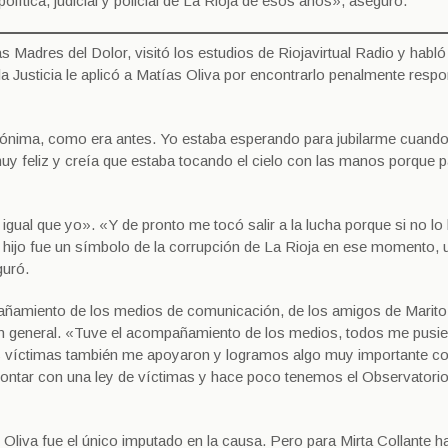
lítica, judicial y policial de La Rioja de esos años», aseguró.
s Madres del Dolor, visitó los estudios de Riojavirtual Radio y habló
la Justicia le aplicó a Matías Oliva por encontrarlo penalmente resp
nónima, como era antes. Yo estaba esperando para jubilarme cuand
muy feliz y creía que estaba tocando el cielo con las manos porque 
 igual que yo». «Y de pronto me tocó salir a la lucha porque si no lo 
 hijo fue un símbolo de la corrupción de La Rioja en ese momento, 
guró.
añamiento de los medios de comunicación, de los amigos de Marito,
d en general. «Tuve el acompañamiento de los medios, todos me pusie
as víctimas también me apoyaron y logramos algo muy importante c
 contar con una ley de víctimas y hace poco tenemos el Observatori
iva fue el único imputado en la causa. Pero para Mirta Collante h