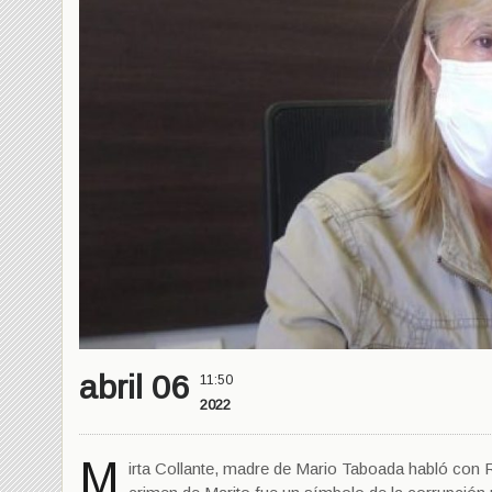
abril 06
11:50
2022
M
irta Collante, madre de Mario Taboada habló con R