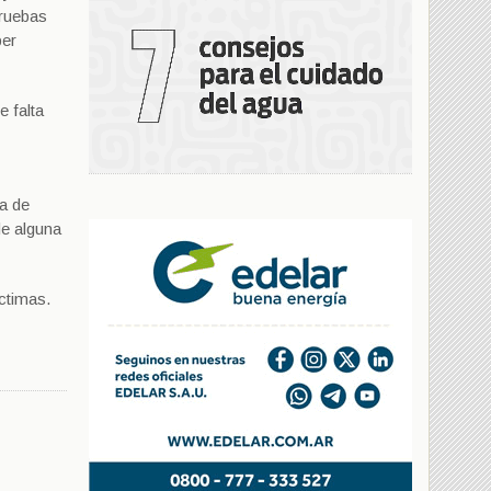
pruebas
ber
e falta
a de
de alguna
íctimas.