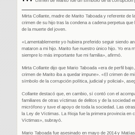
crimen de Marito fue un símbolo de la corrupción po
Mirta Collante, madre de Marito Taboada y referente de la
crimen de su hijo tras la condena a cadena perpetua que 
de la muerte del joven.
«Lamentablemente yo hubiera preferido seguir siendo a
mataron a mi hijo. Marito fue nuestro único hijo. Yo era 
siempre lo más importante fue mi familia», afirmó.
Mirta Collante dijo que Mario Taboada «era de perfil bajo,
crimen de Marito iba a quedar impune». «El crimen de mi
símbolo de la corrupción política, judicial y policial», ase
Collante destacó que, en cambio, sí contó con el acomp
familiares de otras víctimas de delitos y de la socieda
micrófono y tuve el apoyo de toda la sociedad. Las otr
la Ley de Víctimas. La Rioja fue la primera provincia en
Víctimas», subrayó.
Mario Taboada fue asesinado en mayo de 2014 y Matías Ol