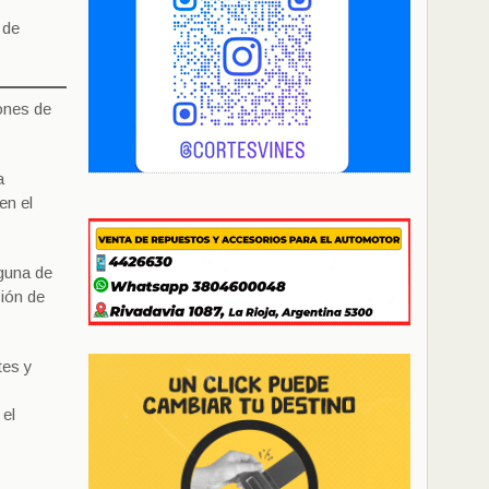
 de
ones de
a
en el
lguna de
ción de
tes y
 el