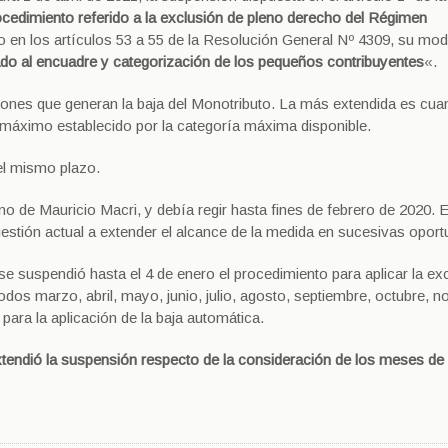
ocedimiento referido a la exclusión de pleno derecho del Régimen
o en los artículos 53 a 55 de la Resolución General Nº 4309, su modi
ado al encuadre y categorización de los pequeños contribuyentes
«.
aciones que generan la baja del Monotributo. La más extendida es cua
 máximo establecido por la categoría máxima disponible.
 el mismo plazo.
o de Mauricio Macri, y debía regir hasta fines de febrero de 2020. E
estión actual a extender el alcance de la medida en sucesivas oport
e suspendió hasta el 4 de enero el procedimiento para aplicar la exc
os marzo, abril, mayo, junio, julio, agosto, septiembre, octubre, 
para la aplicación de la baja automática.
xtendió la suspensión respecto de la consideración de los meses de