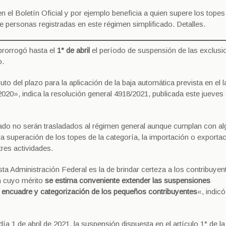
el Boletín Oficial y por ejemplo beneficia a quien supere los topes
de personas registradas en este régimen simplificado. Detalles.
prorrogó hasta el
1° de abril
el período de suspensión de las exclusi
o.
o del plazo para la aplicación de la baja automática prevista en el l
020», indica la resolución general 4918/2021, publicada este jueves 
cado no serán trasladados al régimen general aunque cumplan con a
a superación de los topes de la categoría, la importación o exporta
tres actividades.
ta Administración Federal es la de brindar certeza a los contribuyen
en cuyo mérito
se estima conveniente extender las suspensiones
 encuadre y categorización de los pequeños contribuyentes
«, indicó
ía 1 de abril de 2021, la suspensión dispuesta en el artículo 1° de la