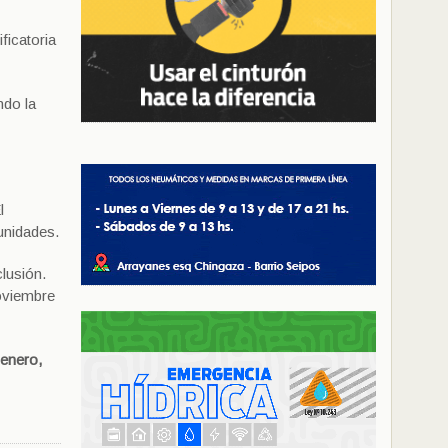
ficatoria
ndo la
l
unidades.
lusión.
noviembre
 enero,