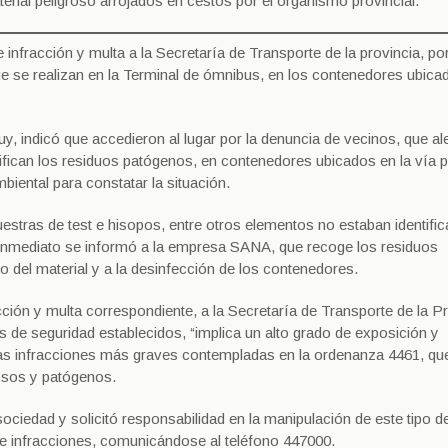
terial peligroso arrojados en cestos por el organismo provincial.
 infracción y multa a la Secretaría de Transporte de la provincia, po
e se realizan en la Terminal de ómnibus, en los contenedores ubicad
y, indicó que accedieron al lugar por la denuncia de vecinos, que ale
tifican los residuos patógenos, en contenedores ubicados en la vía p
mbiental para constatar la situación.
stras de test e hisopos, entre otros elementos no estaban identific
e inmediato se informó a la empresa SANA, que recoge los residuos
 del material y a la desinfección de los contenedores.
ción y multa correspondiente, a la Secretaría de Transporte de la Pr
os de seguridad establecidos, “implica un alto grado de exposición y
 las infracciones más graves contempladas en la ordenanza 4461, qu
rosos y patógenos.
sociedad y solicitó responsabilidad en la manipulación de este tipo d
de infracciones, comunicándose al teléfono 447000.