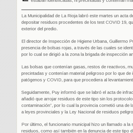
estaban identificadas, ni precintadas y contenían ma
La Municipalidad de La Rioja labró este martes un acta de
depositar residuos procedentes de los test COVID 19, qu
exterior del predio.
El director de Inspección de Higiene Urbana, Guillermo Pu
presencia de bolsas rojas, a través de las cuales se iden
por lo cual se dirigió a la zona la brigada de inspección a
Las bolsas que contenían gasas, restos de reactivos, mue
precintadas y contenían material peligroso por lo que d
patógenos y COVID, para que procediera al levantamiento
Seguidamente, Puy informó que se labró el acta de infrac
añadió que arrojar residuos de este tipo sin los protocol
contaminación”, por lo cual la provincia cometió una de
a leyes provinciales y la Ley Nacional de residuos pelig
Por último, el funcionario municipal hizo un llamado a la 
residuos, como así también en la denuncia de este tipo 