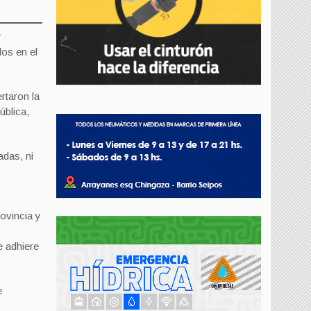
r
os en el
rtaron la
ública,
adas, ni
ovincia y
e adhiere
e