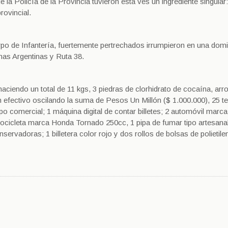
 la Policía de la Provincia tuvieron esta ves un ingrediente singular
rovincial.
po de Infantería, fuertemente pertrechados irrumpieron en una domic
nas Argentinas y Ruta 38.
ciendo un total de 11 kgs, 3 piedras de clorhidrato de cocaína, arr
en efectivo oscilando la suma de Pesos Un Millón ($ 1.000.000), 25 t
ipo comercial; 1 máquina digital de contar billetes; 2 automóvil mar
tocicleta marca Honda Tornado 250cc, 1 pipa de fumar tipo artesanal
nservadoras; 1 billetera color rojo y dos rollos de bolsas de polietil