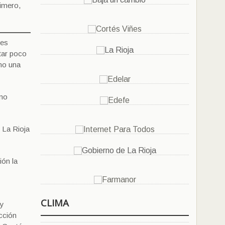
rimero,
tes
tar poco
mo una
omo
 La Rioja
ión la
CLIMA
 y
ección