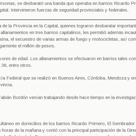
 personas, se desbarató una banda que operaba en barrios Ricardo P
tal. Intervinieron fuerzas de seguridad provinciales y federales.
 de la Provincia en la Capital, quienes lograron desbaratar importan
allanamientos en tres barrios capitalinos, les permitió además incau
aína, el secuestro de varias armas de fuego y motocicletas, así co
gamente el millón de pesos.
ores de edad. Los allanamientos se efectuaron en barrios tales c
38, entre otros.
cía Federal que se realizó en Buenos Aires, Córdoba, Mendoza y en
vincia.
Fabián Bordón venían trabajando desde hace tiempo en la investigac
ltáneo en domicilios de los barrios Ricardo Primero, El Sembrador
n horas de la mañana y contó con la principal participación de la Dir