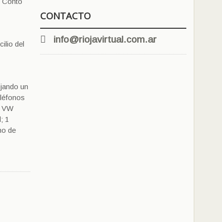
: Contó
CONTACTO
info@riojavirtual.com.ar
ilio del
ojando un
eléfonos
ca VW
; 1
eno de